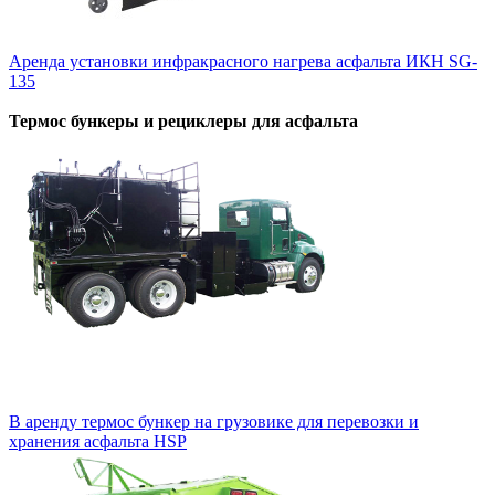
Аренда установки инфракрасного нагрева асфальта ИКН SG-
135
Термос бункеры и рециклеры для асфальта
В аренду термос бункер на грузовике для перевозки и
хранения асфальта HSP