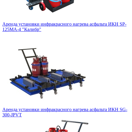
Аренда установки инфракрасного нагрева асфальта ИКН SP-
125МA-4 "Калибр"
Аренда установки инфракрасного нагрева асфальта ИКН SG-
300-JPVT