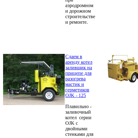
аэродромном
и дорожном
строительстве
и ремонте.
Сдаем в
аренду котел
заливщик на
прицепе для
разогрева
мастик и
герметиков
OJK - 125
Плавильно -
заливочный
котел серии
OJK с
двойными
стенками для