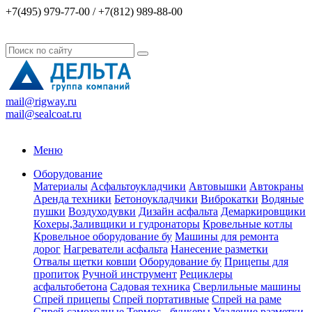
+7(495) 979-77-00 / +7(812) 989-88-00
mail@rigway.ru
mail@sealcoat.ru
Меню
Оборудование
Материалы
Асфальтоукладчики
Автовышки
Автокраны
Аренда техники
Бетоноукладчики
Виброкатки
Водяные
пушки
Воздуходувки
Дизайн асфальта
Демаркировщики
Кохеры,Заливщики и гудронаторы
Кровельные котлы
Кровельное оборудование бу
Машины для ремонта
дорог
Нагреватели асфальта
Нанесение разметки
Отвалы щетки ковши
Оборудование бу
Прицепы для
пропиток
Ручной инструмент
Рециклеры
асфальтобетона
Садовая техника
Сверлильные машины
Спрей прицепы
Спрей портативные
Спрей на раме
Спрей самоходные
Термос - бункеры
Удаление разметки