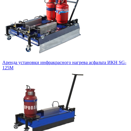
Аренда установки инфракрасного нагрева асфальта ИКН SG-
125М