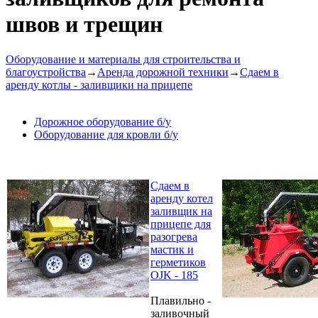
швов и трещин
Оборудование и материалы для строительства и
благоустройства
→
Аренда дорожной техники
→
Сдаем в
аренду котлы - заливщики на прицепе
Дорожное оборудование б/у
Оборудование для кровли б/у
Сдаем в
аренду котел
заливщик на
прицепе для
разогрева
мастик и
герметиков
OJK - 185
Плавильно -
заливочный