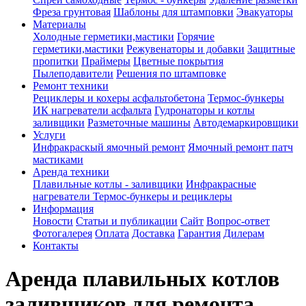
Фреза грунтовая
Шаблоны для штамповки
Эвакуаторы
Материалы
Холодные герметики,мастики
Горячие
герметики,мастики
Режувенаторы и добавки
Защитные
пропитки
Праймеры
Цветные покрытия
Пылеподавители
Решения по штамповке
Ремонт техники
Рециклеры и кохеры асфальтобетона
Термос-бункеры
ИК нагреватели асфальта
Гудронаторы и котлы
заливщики
Разметочные машины
Автодемаркировщики
Услуги
Инфракраскый ямочный ремонт
Ямочный ремонт патч
мастиками
Аренда техники
Плавильные котлы - заливщики
Инфракрасные
нагреватели
Термос-бункеры и рециклеры
Информация
Новости
Статьи и публикации
Сайт
Вопрос-ответ
Фотогалерея
Оплата
Доставка
Гарантия
Дилерам
Контакты
Аренда плавильных котлов
заливщиков для ремонта