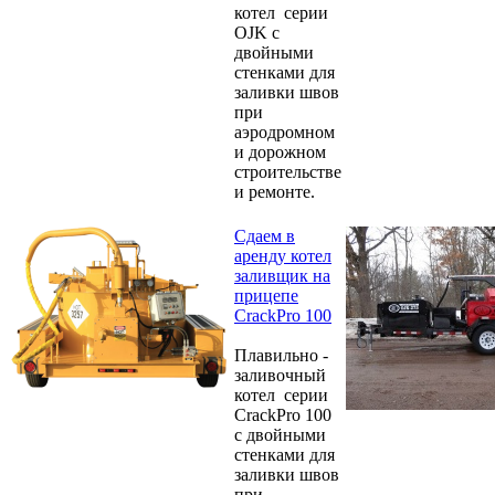
котел серии
OJK с
двойными
стенками для
заливки швов
при
аэродромном
и дорожном
строительстве
и ремонте.
Сдаем в
аренду котел
заливщик на
прицепе
CrackPro 100
Плавильно -
заливочный
котел серии
CrackPro 100
с двойными
стенками для
заливки швов
при