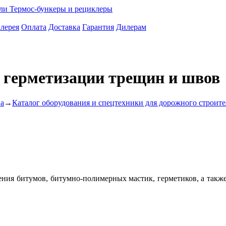
ели
Термос-бункеры и рециклеры
лерея
Оплата
Доставка
Гарантия
Дилерам
я герметизации трещин и швов
ва
→
Каталог оборудования и спецтехники для дорожного строите
ения битумов, битумно-полимерных мастик, герметиков, а такж