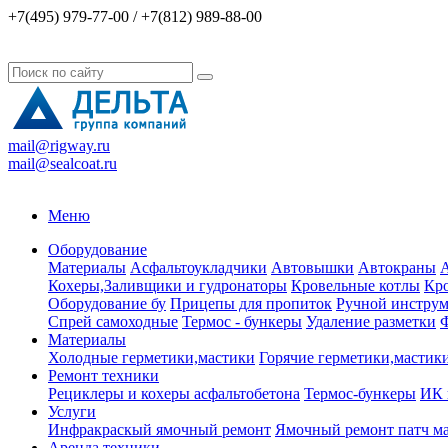
+7(495) 979-77-00 / +7(812) 989-88-00
mail@rigway.ru
mail@sealcoat.ru
Меню
Оборудование
Материалы
Асфальтоукладчики
Автовышки
Автокраны
А
Кохеры,Заливщики и гудронаторы
Кровельные котлы
Кро
Оборудование бу
Прицепы для пропиток
Ручной инструм
Спрей самоходные
Термос - бункеры
Удаление разметки
Ф
Материалы
Холодные герметики,мастики
Горячие герметики,мастик
Ремонт техники
Рециклеры и кохеры асфальтобетона
Термос-бункеры
ИК 
Услуги
Инфракраскый ямочный ремонт
Ямочный ремонт патч м
Аренда техники