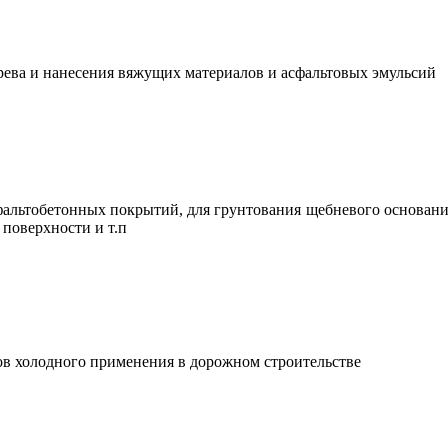
рева и нанесения вяжущих материалов и асфальтовых эмульсий
фальтобетонных покрытий, для грунтования щебневого основан
поверхности и т.п
ов холодного применения в дорожном строительстве