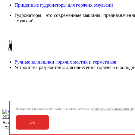
Прицепные гудронаторы для горячих эмульсий
Гудронаторы - это современные машины, предназначенн
эмульсий.
Ручные заливщики горячих мастик и герметиков
Устройства разработаны для нанесения горячего и холодн
Продолжая использовать сайт, вы соглашаетесь с
политикой использования
фай
2026 ©
www.rigway.ru
Все права защищены
OK
+7(495) 979-77-00 / +7(812) 989-88-00