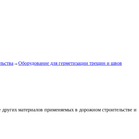
льства
→
Оборудование для герметизации трещин и швов
е других материалов применяемых в дорожном строительстве и