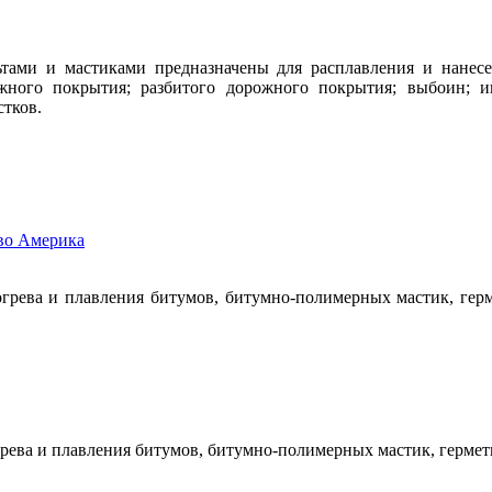
ьтами и мастиками предназначены для расплавления и нанес
ного покрытия; разбитого дорожного покрытия; выбоин; и
тков.
тво Америка
грева и плавления битумов, битумно-полимерных мастик, гер
рева и плавления битумов, битумно-полимерных мастик, гермет