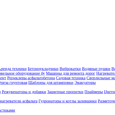
ренда техники
Бетоноукладчики
Виброкатки
Водяные пушки
В
вельное оборудование бу
Машины для ремонта дорог
Нагревате
ент
Рециклеры асфальтобетона
Садовая техника
Сверлильные 
реза грунтовая
Шаблоны для штамповки
Эвакуаторы
и
Режувенаторы и добавки
Защитные пропитки
Праймеры
Цветн
нагреватели асфальта
Гудронаторы и котлы заливщики
Размето
астиками