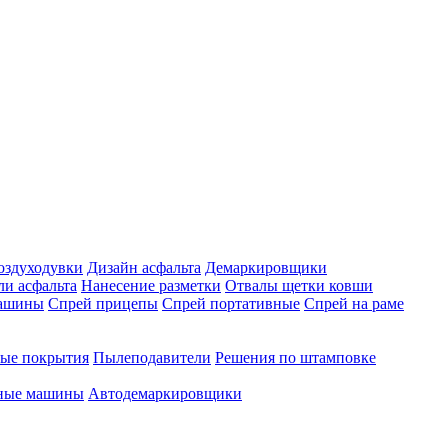
оздуходувки
Дизайн асфальта
Демаркировщики
ли асфальта
Нанесение разметки
Отвалы щетки ковши
машины
Спрей прицепы
Спрей портативные
Спрей на раме
ые покрытия
Пылеподавители
Решения по штамповке
чные машины
Автодемаркировщики