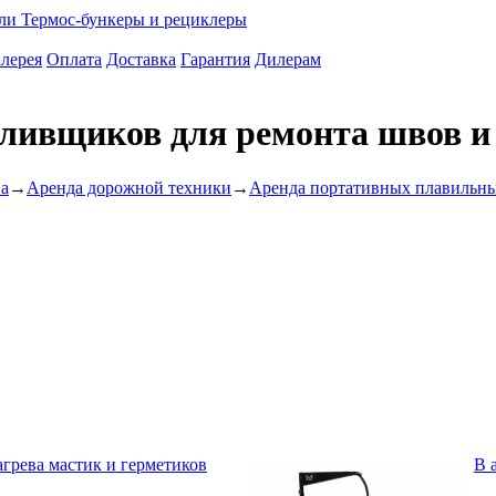
ели
Термос-бункеры и рециклеры
лерея
Оплата
Доставка
Гарантия
Дилерам
аливщиков для ремонта швов и
ва
→
Аренда дорожной техники
→
Аренда портативных плавильны
агрева мастик и герметиков
В 