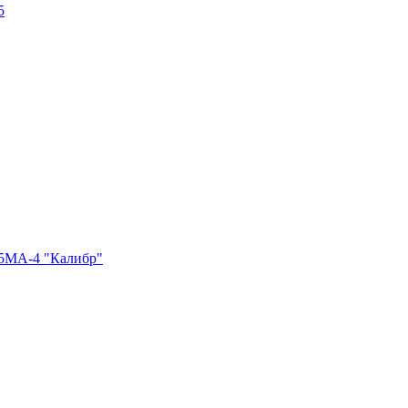
5
25МA-4 "Калибр"