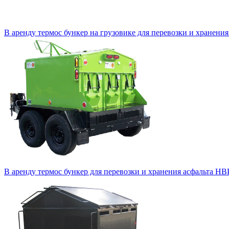
В аренду термос бункер на грузовике для перевозки и хранени
В аренду термос бункер для перевозки и хранения асфальта HB