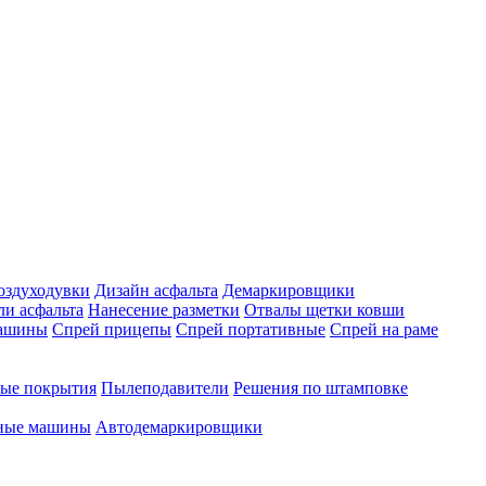
оздуходувки
Дизайн асфальта
Демаркировщики
ли асфальта
Нанесение разметки
Отвалы щетки ковши
машины
Спрей прицепы
Спрей портативные
Спрей на раме
ые покрытия
Пылеподавители
Решения по штамповке
чные машины
Автодемаркировщики