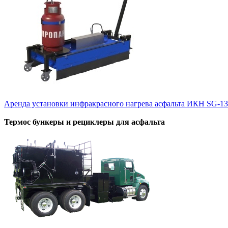
Аренда установки инфракрасного нагрева асфальта ИКН SG-1
Термос бункеры и рециклеры для асфальта