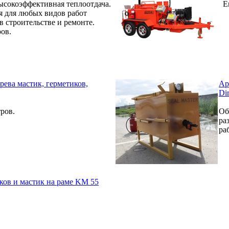
ысокоэффективная теплоотдача.
Ем
 для любых видов работ
в строительстве и ремонте.
ров.
рева мастик, герметиков,
Ар
Dir
ров.
Об
ра
ра
иков и мастик на раме KM 55