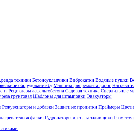
ренда техники
Бетоноукладчики
Виброкатки
Водяные пушки
В
вельное оборудование бу
Машины для ремонта дорог
Нагревате
ент
Рециклеры асфальтобетона
Садовая техника
Сверлильные 
реза грунтовая
Шаблоны для штамповки
Эвакуаторы
и
Режувенаторы и добавки
Защитные пропитки
Праймеры
Цветн
нагреватели асфальта
Гудронаторы и котлы заливщики
Размето
астиками