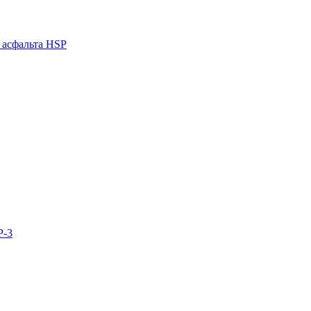
я асфальта HSP
P-3