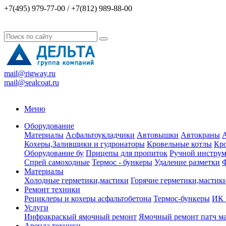
+7(495) 979-77-00 / +7(812) 989-88-00
mail@rigway.ru
mail@sealcoat.ru
Меню
Оборудование
Материалы
Асфальтоукладчики
Автовышки
Автокраны
А
Кохеры,Заливщики и гудронаторы
Кровельные котлы
Кро
Оборудование бу
Прицепы для пропиток
Ручной инструм
Спрей самоходные
Термос - бункеры
Удаление разметки
Ф
Материалы
Холодные герметики,мастики
Горячие герметики,мастик
Ремонт техники
Рециклеры и кохеры асфальтобетона
Термос-бункеры
ИК 
Услуги
Инфракраскый ямочный ремонт
Ямочный ремонт патч м
Аренда техники