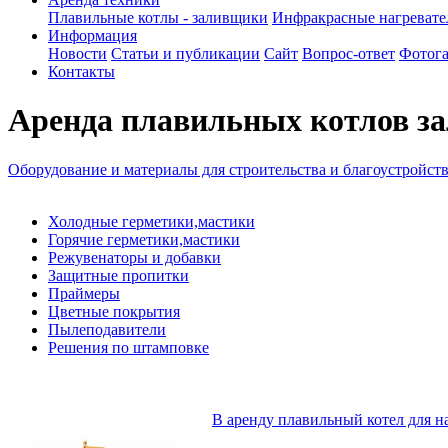
Плавильные котлы - заливщики
Инфракрасные нагреват
Информация
Новости
Статьи и публикации
Сайт
Вопрос-ответ
Фотога
Контакты
Аренда плавильных котлов з
Оборудование и материалы для строительства и благоустройст
Холодные герметики,мастики
Горячие герметики,мастики
Режувенаторы и добавки
Защитные пропитки
Праймеры
Цветные покрытия
Пылеподавители
Решения по штамповке
В аренду плавильный котел для н