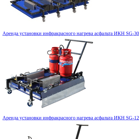
Аренда установки инфракрасного нагрева асфальта ИКН SG-3
Аренда установки инфракрасного нагрева асфальта ИКН SG-1