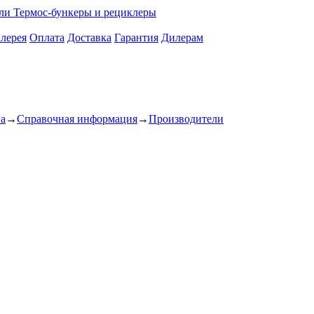
ели
Термос-бункеры и рециклеры
лерея
Оплата
Доставка
Гарантия
Дилерам
ва
→
Справочная информация
→
Производители