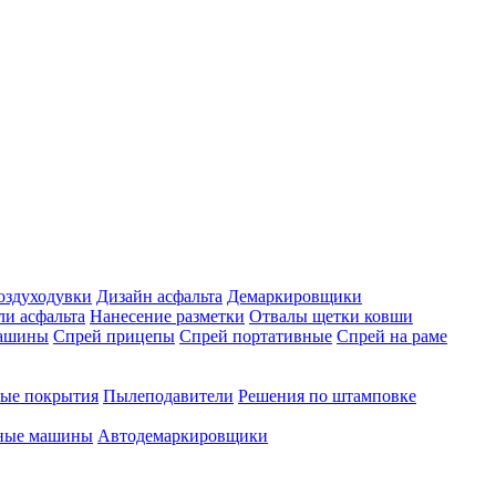
оздуходувки
Дизайн асфальта
Демаркировщики
ли асфальта
Нанесение разметки
Отвалы щетки ковши
машины
Спрей прицепы
Спрей портативные
Спрей на раме
ые покрытия
Пылеподавители
Решения по штамповке
чные машины
Автодемаркировщики