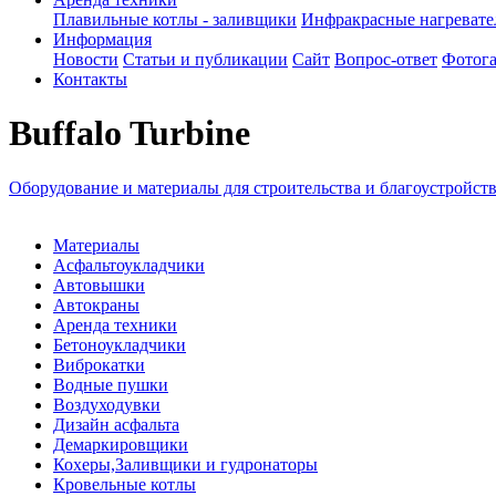
Плавильные котлы - заливщики
Инфракрасные нагреват
Информация
Новости
Статьи и публикации
Сайт
Вопрос-ответ
Фотога
Контакты
Buffalo Turbine
Оборудование и материалы для строительства и благоустройст
Материалы
Асфальтоукладчики
Автовышки
Автокраны
Аренда техники
Бетоноукладчики
Виброкатки
Водные пушки
Воздуходувки
Дизайн асфальта
Демаркировщики
Кохеры,Заливщики и гудронаторы
Кровельные котлы