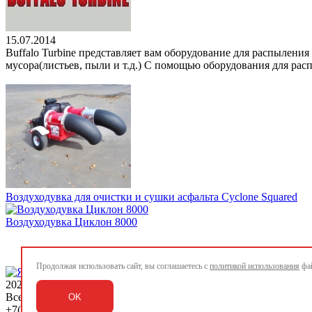
15.07.2014
Buffalo Turbine представляет вам оборудование для распылени
мусора(листьев, пыли и т.д.) С помощью оборудования для ра
Воздуходувка для очистки и сушки асфальта Cyclone Squared
Воздуходувка Циклон 8000
Продолжая использовать сайт, вы соглашаетесь с
политикой использования
фай
2026 ©
www.rigway.ru
Все права защищены
OK
+7(495) 979-77-00 / +7(812) 989-88-00