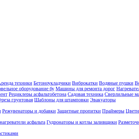
ренда техники
Бетоноукладчики
Виброкатки
Водяные пушки
В
вельное оборудование бу
Машины для ремонта дорог
Нагревате
ент
Рециклеры асфальтобетона
Садовая техника
Сверлильные 
реза грунтовая
Шаблоны для штамповки
Эвакуаторы
и
Режувенаторы и добавки
Защитные пропитки
Праймеры
Цветн
нагреватели асфальта
Гудронаторы и котлы заливщики
Размето
астиками