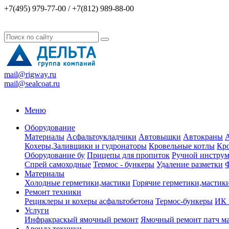
+7(495) 979-77-00 / +7(812) 989-88-00
mail@rigway.ru
mail@sealcoat.ru
Меню
Оборудование
Материалы
Асфальтоукладчики
Автовышки
Автокраны
А
Кохеры,Заливщики и гудронаторы
Кровельные котлы
Кро
Оборудование бу
Прицепы для пропиток
Ручной инструм
Спрей самоходные
Термос - бункеры
Удаление разметки
Ф
Материалы
Холодные герметики,мастики
Горячие герметики,мастик
Ремонт техники
Рециклеры и кохеры асфальтобетона
Термос-бункеры
ИК 
Услуги
Инфракраскый ямочный ремонт
Ямочный ремонт патч м
Аренда техники