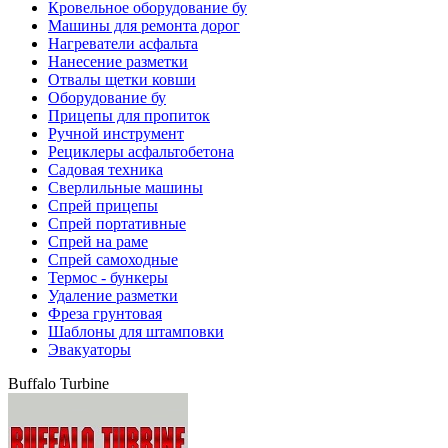
Кровельное оборудование бу
Машины для ремонта дорог
Нагреватели асфальта
Нанесение разметки
Отвалы щетки ковши
Оборудование бу
Прицепы для пропиток
Ручной инструмент
Рециклеры асфальтобетона
Садовая техника
Сверлильные машины
Спрей прицепы
Спрей портативные
Спрей на раме
Спрей самоходные
Термос - бункеры
Удаление разметки
Фреза грунтовая
Шаблоны для штамповки
Эвакуаторы
Buffalo Turbine