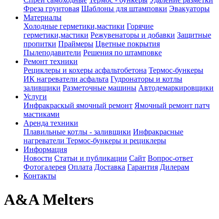
Фреза грунтовая
Шаблоны для штамповки
Эвакуаторы
Материалы
Холодные герметики,мастики
Горячие
герметики,мастики
Режувенаторы и добавки
Защитные
пропитки
Праймеры
Цветные покрытия
Пылеподавители
Решения по штамповке
Ремонт техники
Рециклеры и кохеры асфальтобетона
Термос-бункеры
ИК нагреватели асфальта
Гудронаторы и котлы
заливщики
Разметочные машины
Автодемаркировщики
Услуги
Инфракраскый ямочный ремонт
Ямочный ремонт патч
мастиками
Аренда техники
Плавильные котлы - заливщики
Инфракрасные
нагреватели
Термос-бункеры и рециклеры
Информация
Новости
Статьи и публикации
Сайт
Вопрос-ответ
Фотогалерея
Оплата
Доставка
Гарантия
Дилерам
Контакты
A&A Melters