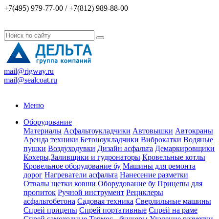
+7(495) 979-77-00 / +7(812) 989-88-00
mail@rigway.ru
mail@sealcoat.ru
Меню
Оборудование
Материалы
Асфальтоукладчики
Автовышки
Автокраны
Аренда техники
Бетоноукладчики
Виброкатки
Водяные
пушки
Воздуходувки
Дизайн асфальта
Демаркировщики
Кохеры,Заливщики и гудронаторы
Кровельные котлы
Кровельное оборудование бу
Машины для ремонта
дорог
Нагреватели асфальта
Нанесение разметки
Отвалы щетки ковши
Оборудование бу
Прицепы для
пропиток
Ручной инструмент
Рециклеры
асфальтобетона
Садовая техника
Сверлильные машины
Спрей прицепы
Спрей портативные
Спрей на раме
Спрей самоходные
Термос - бункеры
Удаление разметки