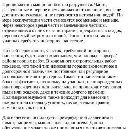
При движении машин он быстро разрушится. Части,
разрушенные в первое время движения транспорта, все еще
достаточно тяжелые, и не переносятся ветром или водой. По
мере эксплуатации части становятся все меньше и меньше.
Через некоторое время части и мельчайшие частицы,
отделяющиеся от них из-за истирания, превратятся в осадок,
переносимый ветром или водой. После этого на таких
участках требуется повторное нанесение.
По всей вероятности, участок, требующий повторного
нанесения, будет заметно меньшим, чем площадь карьера/
района горных работ. В ходе многих строительных работ
показано, что такой тип нанесения гораздо экономичнее в
долгосрочном плане, чем постоянное или регулярное
использование автоцистерны. Такой тип нанесения также
более эффективен, поскольку на участках, не поврежденных
или поврежденных незначительно, не происходит сдувания
пыли или осадков, даже в течение долгого времени.
Полимерная эмульсия также подходит для нанесения
покрытий на отвалы (суглинок, песок, мелкий гравий,
каменная пыль и т.п.).
Для нанесения используется резервуар под давлением и
шланг, например, машина для гидропосева. Данное
оборудование может также применяться вместо автоцистерны