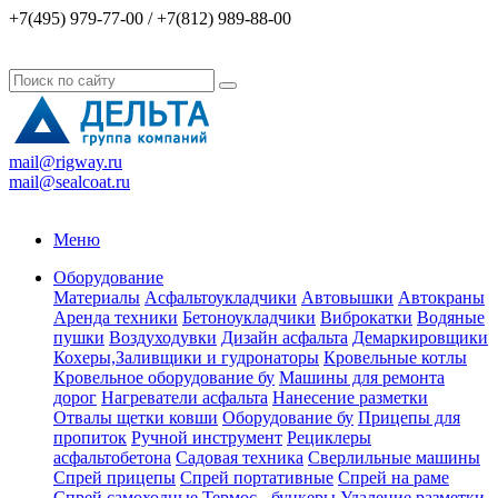
+7(495) 979-77-00 / +7(812) 989-88-00
mail@rigway.ru
mail@sealcoat.ru
Меню
Оборудование
Материалы
Асфальтоукладчики
Автовышки
Автокраны
Аренда техники
Бетоноукладчики
Виброкатки
Водяные
пушки
Воздуходувки
Дизайн асфальта
Демаркировщики
Кохеры,Заливщики и гудронаторы
Кровельные котлы
Кровельное оборудование бу
Машины для ремонта
дорог
Нагреватели асфальта
Нанесение разметки
Отвалы щетки ковши
Оборудование бу
Прицепы для
пропиток
Ручной инструмент
Рециклеры
асфальтобетона
Садовая техника
Сверлильные машины
Спрей прицепы
Спрей портативные
Спрей на раме
Спрей самоходные
Термос - бункеры
Удаление разметки