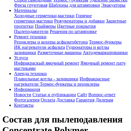
Фреза грунтовая
Шаблоны для штамповки
Эвакуаторы
Материалы
Холодные герметики,мастики
Горячие
герметики,мастики
Режувенаторы и добавки
Защитные
пропитки
Праймеры
Цветные покрытия
Пылеподавители
Решения по штамповке
Ремонт техники
Рециклеры и кохеры асфальтобетона
Термос-бункеры
ИК нагреватели асфальта
Гудронаторы и котлы
заливщики
Разметочные машины
Автодемаркировщики
Услуги
Инфракраскый ямочный ремонт
Ямочный ремонт патч
мастиками
Аренда техники
Плавильные котлы - заливщики
Инфракрасные
нагреватели
Термос-бункеры и рециклеры
Информация
Новости
Статьи и публикации
Сайт
Вопрос-ответ
Фотогалерея
Оплата
Доставка
Гарантия
Дилерам
Контакты
Состав для пылеподавления
Concentrate Polymer,