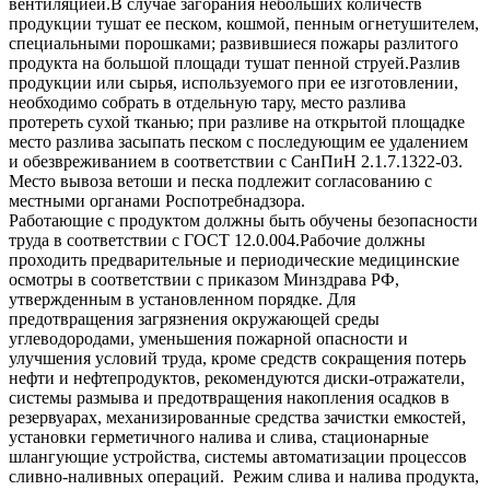
вентиляцией.В случае загорания небольших количеств
продукции тушат ее песком, кошмой, пенным огнетушителем,
специальными порошками; развившиеся пожары разлитого
продукта на большой площади тушат пенной струей.Разлив
продукции или сырья, используемого при ее изготовлении,
необходимо собрать в отдельную тару, место разлива
протереть сухой тканью; при разливе на открытой площадке
место разлива засыпать песком с последующим ее удалением
и обезвреживанием в соответствии с СанПиН 2.1.7.1322-03.
Место вывоза ветоши и песка подлежит согласованию с
местными органами Роспотребнадзора.
Работающие с продуктом должны быть обучены безопасности
труда в соответствии с ГОСТ 12.0.004.Рабочие должны
проходить предварительные и периодические медицинские
осмотры в соответствии с приказом Минздрава РФ,
утвержденным в установленном порядке. Для
предотвращения загрязнения окружающей среды
углеводородами, уменьшения пожарной опасности и
улучшения условий труда, кроме средств сокращения потерь
нефти и нефтепродуктов, рекомендуются диски-отражатели,
системы размыва и предотвращения накопления осадков в
резервуарах, механизированные средства зачистки емкостей,
установки герметичного налива и слива, стационарные
шлангующие устройства, системы автоматизации процессов
сливно-наливных операций. Режим слива и налива продукта,