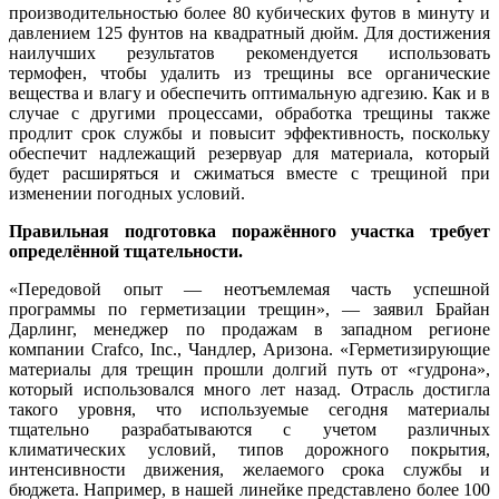
производительностью более 80 кубических футов в минуту и
давлением 125 фунтов на квадратный дюйм. Для достижения
наилучших результатов рекомендуется использовать
термофен, чтобы удалить из трещины все органические
вещества и влагу и обеспечить оптимальную адгезию. Как и в
случае с другими процессами, обработка трещины также
продлит срок службы и повысит эффективность, поскольку
обеспечит надлежащий резервуар для материала, который
будет расширяться и сжиматься вместе с трещиной при
изменении погодных условий.
Правильная подготовка поражённого участка требует
определённой тщательности.
«Передовой опыт — неотъемлемая часть успешной
программы по герметизации трещин», — заявил Брайан
Дарлинг, менеджер по продажам в западном регионе
компании Crafco, Inc., Чандлер, Аризона. «Герметизирующие
материалы для трещин прошли долгий путь от «гудрона»,
который использовался много лет назад. Отрасль достигла
такого уровня, что используемые сегодня материалы
тщательно разрабатываются с учетом различных
климатических условий, типов дорожного покрытия,
интенсивности движения, желаемого срока службы и
бюджета. Например, в нашей линейке представлено более 100