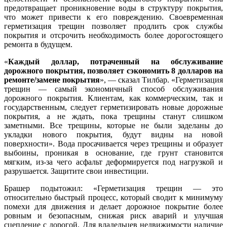
предотвращает проникновение воды в структуру покрытия,
что может привести к его повреждению. Своевременная
герметизация трещин позволяет продлить срок службы
покрытия и отсрочить необходимость более дорогостоящего
ремонта в будущем.
«
Каждый доллар, потраченный на обслуживание
дорожного покрытия, позволяет сэкономить 8 долларов на
ремонте/замене покрытия
», — сказал Тилбар. «Герметизация
трещин — самый экономичный способ обслуживания
дорожного покрытия. Клиентам, как коммерческим, так и
государственным, следует герметизировать новые дорожные
покрытия, а не ждать, пока трещины станут слишком
заметными. Все трещины, которые не были заделаны до
укладки нового покрытия, будут видны на новой
поверхности». Вода просачивается через трещины и образует
выбоины, проникая в основание, где грунт становится
мягким, из-за чего асфальт деформируется под нагрузкой и
разрушается. Защитите свои инвестиции.
Брашер подытожил: «Герметизация трещин — это
относительно быстрый процесс, который сводит к минимуму
помехи для движения и делает дорожное покрытие более
ровным и безопасным, снижая риск аварий и улучшая
сцепление с дорогой. Для владельцев недвижимости наличие