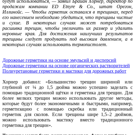
будут использоваться, — заявил Брайан Хорнер, директор по
продажам компании ED Etnyre & Co., штат Орегон,
Иллинойс. — Чтобы герметик оставался в трещинах, перед
его нанесением необходимо убедиться, что трещины чистые
и сухие. В некоторых случаях может потребоваться
расшивка трещин, чтобы увеличить их размер и удалить
неровные края. Для достижения наилучших результатов
трещины следует продувать под высоким давлением, а в
некоторых случаях использовать термопистолет.
Дорожные герметики на основе эмульсий и дисперсий
Дорожные герметики на основе органических растворителей
Полиуретановые герметики и мастики для дорожных работ
Хорнер добавил: «Большинство трещин шириной или
глубиной от ¼ до 1,5 дюйма можно успешно заделать с
помощью традиционной щётки и герметика для трещин. Для
более мелких трещин можно использовать другие методы,
которые будут более экономичными и быстрыми, например,
герметизацию с помощью скребка или традиционный
герметик для сколов. Если трещины шире 1,5–2 дюймов,
можно использовать мастику вместо традиционного
герметика для трещин».