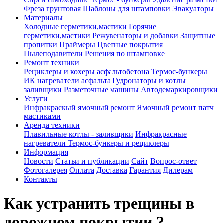
Фреза грунтовая
Шаблоны для штамповки
Эвакуаторы
Материалы
Холодные герметики,мастики
Горячие
герметики,мастики
Режувенаторы и добавки
Защитные
пропитки
Праймеры
Цветные покрытия
Пылеподавители
Решения по штамповке
Ремонт техники
Рециклеры и кохеры асфальтобетона
Термос-бункеры
ИК нагреватели асфальта
Гудронаторы и котлы
заливщики
Разметочные машины
Автодемаркировщики
Услуги
Инфракраскый ямочный ремонт
Ямочный ремонт патч
мастиками
Аренда техники
Плавильные котлы - заливщики
Инфракрасные
нагреватели
Термос-бункеры и рециклеры
Информация
Новости
Статьи и публикации
Сайт
Вопрос-ответ
Фотогалерея
Оплата
Доставка
Гарантия
Дилерам
Контакты
Как устранить трещины в
дорожном покрытии ?