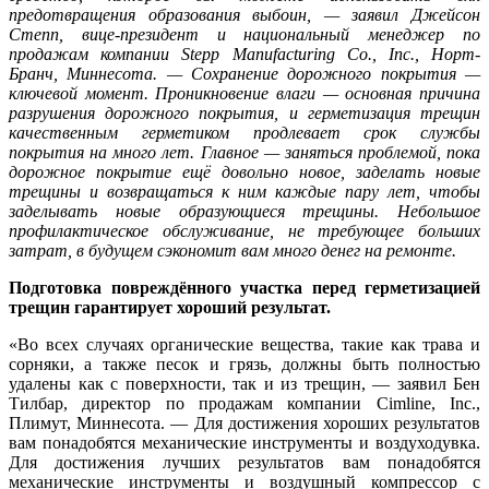
предотвращения образования выбоин, — заявил Джейсон
Степп, вице-президент и национальный менеджер по
продажам компании Stepp Manufacturing Co., Inc., Норт-
Бранч, Миннесота. — Сохранение дорожного покрытия —
ключевой момент. Проникновение влаги — основная причина
разрушения дорожного покрытия, и герметизация трещин
качественным герметиком продлевает срок службы
покрытия на много лет. Главное — заняться проблемой, пока
дорожное покрытие ещё довольно новое, заделать новые
трещины и возвращаться к ним каждые пару лет, чтобы
заделывать новые образующиеся трещины. Небольшое
профилактическое обслуживание, не требующее больших
затрат, в будущем сэкономит вам много денег на ремонте.
Подготовка повреждённого участка перед герметизацией
трещин гарантирует хороший результат.
«Во всех случаях органические вещества, такие как трава и
сорняки, а также песок и грязь, должны быть полностью
удалены как с поверхности, так и из трещин, — заявил Бен
Тилбар, директор по продажам компании Cimline, Inc.,
Плимут, Миннесота. — Для достижения хороших результатов
вам понадобятся механические инструменты и воздуходувка.
Для достижения лучших результатов вам понадобятся
механические инструменты и воздушный компрессор с