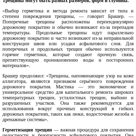
Трещины могут быть разных размеров, форм и глубины.
«Выбор герметика и метода ремонта зависит от типа и
степени повреждения трещины, — говорит Брашер. —
Поперечные трещины расположены перпендикулярно
дорожному покрытию и обычно возникают из-за перепадов
температуры. Продольные трещины идут параллельно
дорожному покрытию и часто возникают из-за неправильной
конструкции швов или усадки асфальтового слоя. Для
поперечных и продольных трещин обычно используются
горячие герметики, которые создают прочную связь,
препятствующую проникновению воды и посторонних
материалов».
Брашер продолжил: «Трещины, напоминающие узор на коже
аллигатора, являются признаком серьёзного повреждения
дорожного покрытия. Мастика — это экономичное и
универсальное средство для капитального ремонта широких
температурных трещин, усталостных трещин, выбоин и
разрушенных участков. Она также рекомендуется для
использования вокруг прочных конструкций в гибких
дорожных покрытиях, таких как люки, водосточные желоба и
дренажные системы».
Герметизация трещин
— важная процедура для сохранения
целостности и безопасности асфальтового покрытия. Она