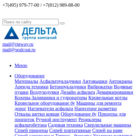
+7(495) 979-77-00 / +7(812) 989-88-00
mail@rigway.ru
mail@sealcoat.ru
Меню
Оборудование
Материалы
Асфальтоукладчики
Автовышки
Автокраны
Аренда техники
Бетоноукладчики
Виброкатки
Водяные
пушки
Воздуходувки
Дизайн асфальта
Демаркировщики
Кохеры,Заливщики и гудронаторы
Кровельные котлы
Кровельное оборудование бу
Машины для ремонта
дорог
Нагреватели асфальта
Нанесение разметки
Отвалы щетки ковши
Оборудование бу
Прицепы для
пропиток
Ручной инструмент
Рециклеры
асфальтобетона
Садовая техника
Сверлильные машины
Спрей прицепы
Спрей портативные
Спрей на раме
Спрей самоходные
Термос - бункеры
Удаление разметки