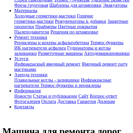
Фреза грунтовая
Шаблоны для штамповки
Эвакуаторы
Материалы
Холодные герметики,мастики
Горячие
герметики,мастики
Режувенаторы и добавки
Защитные
пропитки
Праймеры
Цветные покрытия
Пылеподавители
Решения по штамповке
Ремонт техники
Рециклеры и кохеры асфальтобетона
Термос-бункеры
ИК нагреватели асфальта
Гудронаторы и котлы
заливщики
Разметочные машины
Автодемаркировщики
Услуги
Инфракраскый ямочный ремонт
Ямочный ремонт патч
мастиками
Аренда техники
Плавильные котлы - заливщики
Инфракрасные
нагреватели
Термос-бункеры и рециклеры
Информация
Новости
Статьи и публикации
Сайт
Вопрос-ответ
Фотогалерея
Оплата
Доставка
Гарантия
Дилерам
Контакты
Машина для ремонта дорог