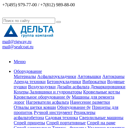
+7(495) 979-77-00 / +7(812) 989-88-00
mail@rigway.ru
mail@sealcoat.ru
Меню
Оборудование
Материалы
Асфальтоукладчики
Автовышки
Автокраны
Аренда техники
Бетоноукладчики
Виброкатки
Водяные
пушки
Воздуходувки
Дизайн асфальта
Демаркировщики
Кохеры,Заливщики и гудронаторы
Кровельные котлы
Кровельное оборудование бу
Машины для ремонта
дорог
Нагреватели асфальта
Нанесение разметки
Отвалы щетки ковши
Оборудование бу
Прицепы для
пропиток
Ручной инструмент
Рециклеры
асфальтобетона
Садовая техника
Сверлильные машины
Спрей прицепы
Спрей портативные
Спрей на раме
Спрей самоходные
Термос - бункеры
Удаление разметки