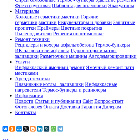
Фреза грунтовая
Шаблоны для штамповки
Эвакуаторы
Материалы
Холодные герметики,мастики
Горячие
герметики,мастики
Режувенаторы и добавки
Защитные
пропитки
Праймеры
Цветные покрытия
Пылеподавители
Решения по штамповке
Ремонт техники
Рециклеры и кохеры асфальтобетона
Термос-бункеры
ИК нагреватели асфальта
Гудронаторы и котлы
заливщики
Разметочные машины
Автодемаркировщики
Услуги
Инфракраскый ямочный ремонт
Ямочный ремонт патч
мастиками
Аренда техники
Плавильные котлы - заливщики
Инфракрасные
нагреватели
Термос-бункеры и рециклеры
Информация
Новости
Статьи и публикации
Сайт
Вопрос-ответ
Фотогалерея
Оплата
Доставка
Гарантия
Дилерам
Контакты