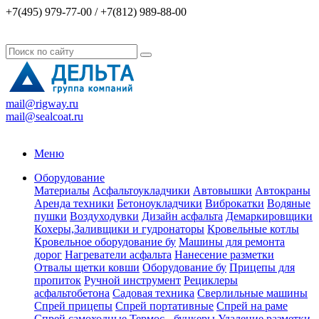
+7(495) 979-77-00 / +7(812) 989-88-00
mail@rigway.ru
mail@sealcoat.ru
Меню
Оборудование
Материалы
Асфальтоукладчики
Автовышки
Автокраны
Аренда техники
Бетоноукладчики
Виброкатки
Водяные
пушки
Воздуходувки
Дизайн асфальта
Демаркировщики
Кохеры,Заливщики и гудронаторы
Кровельные котлы
Кровельное оборудование бу
Машины для ремонта
дорог
Нагреватели асфальта
Нанесение разметки
Отвалы щетки ковши
Оборудование бу
Прицепы для
пропиток
Ручной инструмент
Рециклеры
асфальтобетона
Садовая техника
Сверлильные машины
Спрей прицепы
Спрей портативные
Спрей на раме
Спрей самоходные
Термос - бункеры
Удаление разметки