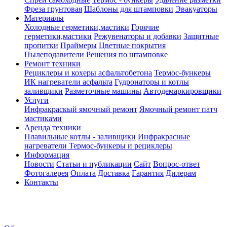
Фреза грунтовая
Шаблоны для штамповки
Эвакуаторы
Материалы
Холодные герметики,мастики
Горячие
герметики,мастики
Режувенаторы и добавки
Защитные
пропитки
Праймеры
Цветные покрытия
Пылеподавители
Решения по штамповке
Ремонт техники
Рециклеры и кохеры асфальтобетона
Термос-бункеры
ИК нагреватели асфальта
Гудронаторы и котлы
заливщики
Разметочные машины
Автодемаркировщики
Услуги
Инфракраскый ямочный ремонт
Ямочный ремонт патч
мастиками
Аренда техники
Плавильные котлы - заливщики
Инфракрасные
нагреватели
Термос-бункеры и рециклеры
Информация
Новости
Статьи и публикации
Сайт
Вопрос-ответ
Фотогалерея
Оплата
Доставка
Гарантия
Дилерам
Контакты