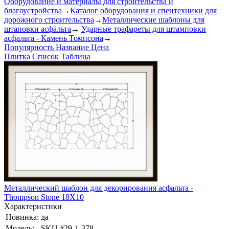
Оборудование и материалы для строительства и
благоустройства
→
Каталог оборудования и спецтехники для
дорожного строительства
→
Металлические шаблоны для
штаповки асфальта
→
Ударные трафареты для штамповки
асфальта - Камень Томпсона
→
Популярность
Название
Цена
Плитка
Список
Таблица
Металлический шаблон для декорирования асфальта -
Thompson Stone 18X10
Характеристики
Новинка:
да
Модель:
SKU #29-1-378