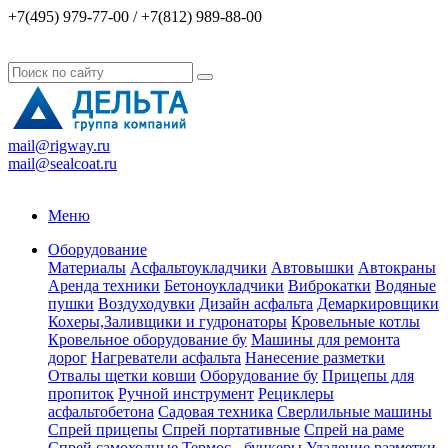
+7(495) 979-77-00 / +7(812) 989-88-00
mail@rigway.ru
mail@sealcoat.ru
Меню
Оборудование
Материалы
Асфальтоукладчики
Автовышки
Автокраны
Аренда техники
Бетоноукладчики
Виброкатки
Водяные
пушки
Воздуходувки
Дизайн асфальта
Демаркировщики
Кохеры,Заливщики и гудронаторы
Кровельные котлы
Кровельное оборудование бу
Машины для ремонта
дорог
Нагреватели асфальта
Нанесение разметки
Отвалы щетки ковши
Оборудование бу
Прицепы для
пропиток
Ручной инструмент
Рециклеры
асфальтобетона
Садовая техника
Сверлильные машины
Спрей прицепы
Спрей портативные
Спрей на раме
Спрей самоходные
Термос - бункеры
Удаление разметки