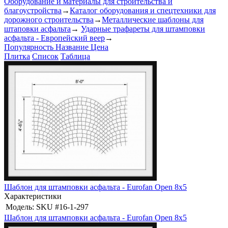
Оборудование и материалы для строительства и
благоустройства
→
Каталог оборудования и спецтехники для
дорожного строительства
→
Металлические шаблоны для
штаповки асфальта
→
Ударные трафареты для штамповки
асфальта - Европейский веер
→
Популярность
Название
Цена
Плитка
Список
Таблица
Шаблон для штамповки асфальта - Eurofan Open 8x5
Характеристики
Модель:
SKU #16-1-297
Шаблон для штамповки асфальта - Eurofan Open 8x5