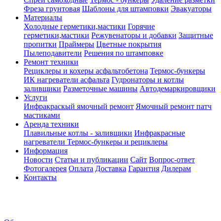
Фреза грунтовая
Шаблоны для штамповки
Эвакуаторы
Материалы
Холодные герметики,мастики
Горячие
герметики,мастики
Режувенаторы и добавки
Защитные
пропитки
Праймеры
Цветные покрытия
Пылеподавители
Решения по штамповке
Ремонт техники
Рециклеры и кохеры асфальтобетона
Термос-бункеры
ИК нагреватели асфальта
Гудронаторы и котлы
заливщики
Разметочные машины
Автодемаркировщики
Услуги
Инфракраскый ямочный ремонт
Ямочный ремонт патч
мастиками
Аренда техники
Плавильные котлы - заливщики
Инфракрасные
нагреватели
Термос-бункеры и рециклеры
Информация
Новости
Статьи и публикации
Сайт
Вопрос-ответ
Фотогалерея
Оплата
Доставка
Гарантия
Дилерам
Контакты