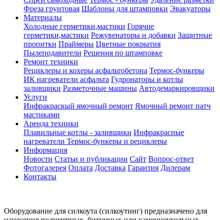
Фреза грунтовая
Шаблоны для штамповки
Эвакуаторы
Материалы
Холодные герметики,мастики
Горячие
герметики,мастики
Режувенаторы и добавки
Защитные
пропитки
Праймеры
Цветные покрытия
Пылеподавители
Решения по штамповке
Ремонт техники
Рециклеры и кохеры асфальтобетона
Термос-бункеры
ИК нагреватели асфальта
Гудронаторы и котлы
заливщики
Разметочные машины
Автодемаркировщики
Услуги
Инфракраскый ямочный ремонт
Ямочный ремонт патч
мастиками
Аренда техники
Плавильные котлы - заливщики
Инфракрасные
нагреватели
Термос-бункеры и рециклеры
Информация
Новости
Статьи и публикации
Сайт
Вопрос-ответ
Фотогалерея
Оплата
Доставка
Гарантия
Дилерам
Контакты
Оборудование для силкоута (силкоутинг) предназначено для
нанесения полимерных, битумных или каменноугольных