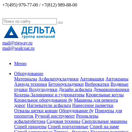
+7(495) 979-77-00 / +7(812) 989-88-00
mail@rigway.ru
mail@sealcoat.ru
Меню
Оборудование
Материалы
Асфальтоукладчики
Автовышки
Автокраны
Аренда техники
Бетоноукладчики
Виброкатки
Водяные
пушки
Воздуходувки
Дизайн асфальта
Демаркировщики
Кохеры,Заливщики и гудронаторы
Кровельные котлы
Кровельное оборудование бу
Машины для ремонта
дорог
Нагреватели асфальта
Нанесение разметки
Отвалы щетки ковши
Оборудование бу
Прицепы для
пропиток
Ручной инструмент
Рециклеры
асфальтобетона
Садовая техника
Сверлильные машины
Спрей прицепы
Спрей портативные
Спрей на раме
Спрей самоходные
Термос - бункеры
Удаление разметки