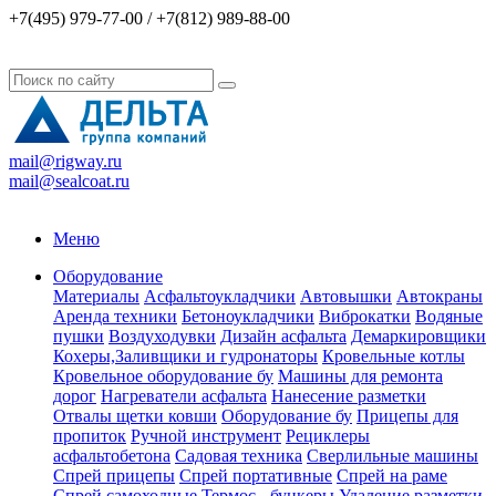
+7(495) 979-77-00 / +7(812) 989-88-00
mail@rigway.ru
mail@sealcoat.ru
Меню
Оборудование
Материалы
Асфальтоукладчики
Автовышки
Автокраны
Аренда техники
Бетоноукладчики
Виброкатки
Водяные
пушки
Воздуходувки
Дизайн асфальта
Демаркировщики
Кохеры,Заливщики и гудронаторы
Кровельные котлы
Кровельное оборудование бу
Машины для ремонта
дорог
Нагреватели асфальта
Нанесение разметки
Отвалы щетки ковши
Оборудование бу
Прицепы для
пропиток
Ручной инструмент
Рециклеры
асфальтобетона
Садовая техника
Сверлильные машины
Спрей прицепы
Спрей портативные
Спрей на раме
Спрей самоходные
Термос - бункеры
Удаление разметки