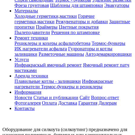
Фреза грунтовая
Шаблоны для штамповки
Эвакуаторы
Материалы
Холодные герметики,мастики
Горячие
герметики,мастики
Режувенаторы и добавки
Защитные
пропитки
Праймеры
Цветные покрытия
Пылеподавители
Решения по штамповке
Ремонт техники
Рециклеры и кохеры асфальтобетона
Термос-бункеры
ИК нагреватели асфальта
Гудронаторы и котлы
заливщики
Разметочные машины
Автодемаркировщики
Услуги
Инфракраскый ямочный ремонт
Ямочный ремонт патч
мастиками
Аренда техники
Плавильные котлы - заливщики
Инфракрасные
нагреватели
Термос-бункеры и рециклеры
Информация
Новости
Статьи и публикации
Сайт
Вопрос-ответ
Фотогалерея
Оплата
Доставка
Гарантия
Дилерам
Контакты
Оборудование для силкоута (силкоутинг) предназначено для
нанесения полимерных, битумных или каменноугольных