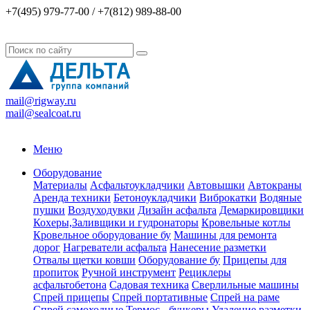
+7(495) 979-77-00 / +7(812) 989-88-00
mail@rigway.ru
mail@sealcoat.ru
Меню
Оборудование
Материалы
Асфальтоукладчики
Автовышки
Автокраны
Аренда техники
Бетоноукладчики
Виброкатки
Водяные
пушки
Воздуходувки
Дизайн асфальта
Демаркировщики
Кохеры,Заливщики и гудронаторы
Кровельные котлы
Кровельное оборудование бу
Машины для ремонта
дорог
Нагреватели асфальта
Нанесение разметки
Отвалы щетки ковши
Оборудование бу
Прицепы для
пропиток
Ручной инструмент
Рециклеры
асфальтобетона
Садовая техника
Сверлильные машины
Спрей прицепы
Спрей портативные
Спрей на раме
Спрей самоходные
Термос - бункеры
Удаление разметки