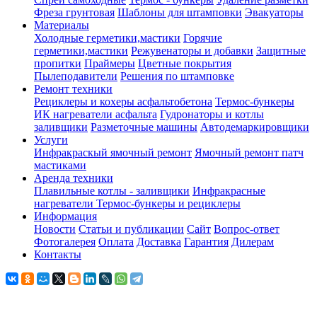
Фреза грунтовая
Шаблоны для штамповки
Эвакуаторы
Материалы
Холодные герметики,мастики
Горячие
герметики,мастики
Режувенаторы и добавки
Защитные
пропитки
Праймеры
Цветные покрытия
Пылеподавители
Решения по штамповке
Ремонт техники
Рециклеры и кохеры асфальтобетона
Термос-бункеры
ИК нагреватели асфальта
Гудронаторы и котлы
заливщики
Разметочные машины
Автодемаркировщики
Услуги
Инфракраскый ямочный ремонт
Ямочный ремонт патч
мастиками
Аренда техники
Плавильные котлы - заливщики
Инфракрасные
нагреватели
Термос-бункеры и рециклеры
Информация
Новости
Статьи и публикации
Сайт
Вопрос-ответ
Фотогалерея
Оплата
Доставка
Гарантия
Дилерам
Контакты