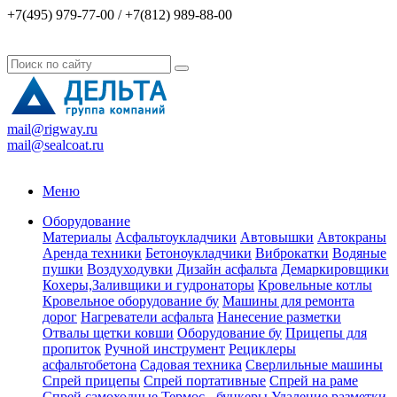
+7(495) 979-77-00 / +7(812) 989-88-00
mail@rigway.ru
mail@sealcoat.ru
Меню
Оборудование
Материалы
Асфальтоукладчики
Автовышки
Автокраны
Аренда техники
Бетоноукладчики
Виброкатки
Водяные
пушки
Воздуходувки
Дизайн асфальта
Демаркировщики
Кохеры,Заливщики и гудронаторы
Кровельные котлы
Кровельное оборудование бу
Машины для ремонта
дорог
Нагреватели асфальта
Нанесение разметки
Отвалы щетки ковши
Оборудование бу
Прицепы для
пропиток
Ручной инструмент
Рециклеры
асфальтобетона
Садовая техника
Сверлильные машины
Спрей прицепы
Спрей портативные
Спрей на раме
Спрей самоходные
Термос - бункеры
Удаление разметки