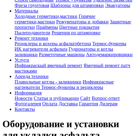
Фреза грунтовая
Шаблоны для штамповки
Эвакуаторы
Материалы
Холодные герметики,мастики
Горячие
герметики,мастики
Режувенаторы и добавки
Защитные
пропитки
Праймеры
Цветные покрытия
Пылеподавители
Решения по штамповке
Ремонт техники
Рециклеры и кохеры асфальтобетона
Термос-бункеры
ИК нагреватели асфальта
Гудронаторы и котлы
заливщики
Разметочные машины
Автодемаркировщики
Услуги
Инфракраскый ямочный ремонт
Ямочный ремонт патч
мастиками
Аренда техники
Плавильные котлы - заливщики
Инфракрасные
нагреватели
Термос-бункеры и рециклеры
Информация
Новости
Статьи и публикации
Сайт
Вопрос-ответ
Фотогалерея
Оплата
Доставка
Гарантия
Дилерам
Контакты
Оборудование и установки
для укладки асфальта