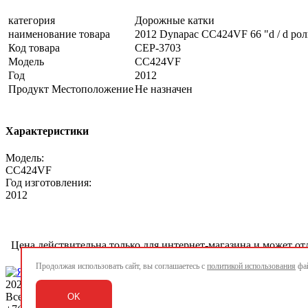
категория
Дорожные катки
наименование товара
2012 Dynapac CC424VF 66 "d / d ро
Код товара
CEP-3703
Модель
CC424VF
Год
2012
Продукт Местоположение
Не назначен
Характеристики
Модель:
CC424VF
Год изготовления:
2012
Цена действительна только для интернет-магазина и может от
Продолжая использовать сайт, вы соглашаетесь с
политикой использования
фай
2026 ©
www.rigway.ru
Все права защищены
OK