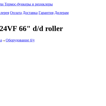
ели
Термос-бункеры и рециклеры
лерея
Оплата
Доставка
Гарантия
Дилерам
4VF 66" d/d roller
ва
→
Оборудование б/у