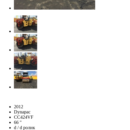
2012
Dynapac
CC424VF
66 "
d / d ролик