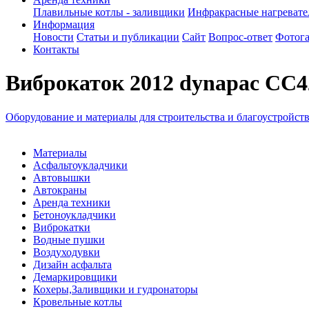
Плавильные котлы - заливщики
Инфракрасные нагреват
Информация
Новости
Статьи и публикации
Сайт
Вопрос-ответ
Фотога
Контакты
Виброкаток 2012 dynapac CC42
Оборудование и материалы для строительства и благоустройст
Материалы
Асфальтоукладчики
Автовышки
Автокраны
Аренда техники
Бетоноукладчики
Виброкатки
Водные пушки
Воздуходувки
Дизайн асфальта
Демаркировщики
Кохеры,Заливщики и гудронаторы
Кровельные котлы