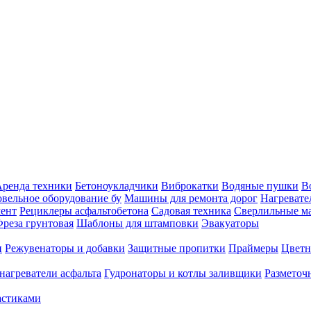
ренда техники
Бетоноукладчики
Виброкатки
Водяные пушки
В
вельное оборудование бу
Машины для ремонта дорог
Нагревате
ент
Рециклеры асфальтобетона
Садовая техника
Сверлильные 
реза грунтовая
Шаблоны для штамповки
Эвакуаторы
и
Режувенаторы и добавки
Защитные пропитки
Праймеры
Цветн
нагреватели асфальта
Гудронаторы и котлы заливщики
Размето
астиками