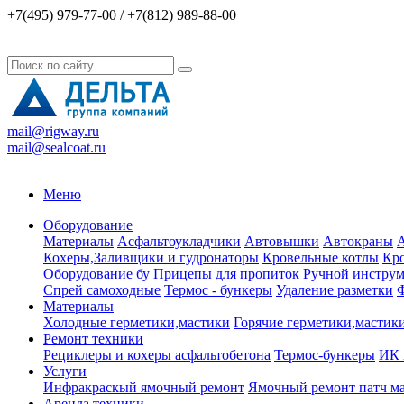
+7(495) 979-77-00 / +7(812) 989-88-00
mail@rigway.ru
mail@sealcoat.ru
Меню
Оборудование
Материалы
Асфальтоукладчики
Автовышки
Автокраны
А
Кохеры,Заливщики и гудронаторы
Кровельные котлы
Кро
Оборудование бу
Прицепы для пропиток
Ручной инструм
Спрей самоходные
Термос - бункеры
Удаление разметки
Ф
Материалы
Холодные герметики,мастики
Горячие герметики,мастик
Ремонт техники
Рециклеры и кохеры асфальтобетона
Термос-бункеры
ИК 
Услуги
Инфракраскый ямочный ремонт
Ямочный ремонт патч м
Аренда техники