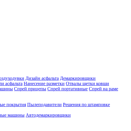
оздуходувки
Дизайн асфальта
Демаркировщики
ли асфальта
Нанесение разметки
Отвалы щетки ковши
машины
Спрей прицепы
Спрей портативные
Спрей на раме
ые покрытия
Пылеподавители
Решения по штамповке
чные машины
Автодемаркировщики