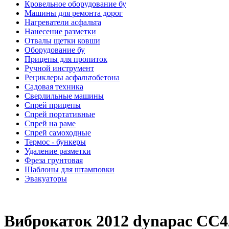
Кровельное оборудование бу
Машины для ремонта дорог
Нагреватели асфальта
Нанесение разметки
Отвалы щетки ковши
Оборудование бу
Прицепы для пропиток
Ручной инструмент
Рециклеры асфальтобетона
Садовая техника
Сверлильные машины
Спрей прицепы
Спрей портативные
Спрей на раме
Спрей самоходные
Термос - бункеры
Удаление разметки
Фреза грунтовая
Шаблоны для штамповки
Эвакуаторы
Виброкаток 2012 dynapac CC42