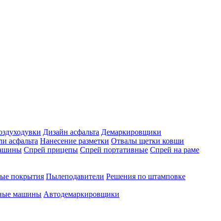
оздуходувки
Дизайн асфальта
Демаркировщики
ли асфальта
Нанесение разметки
Отвалы щетки ковши
машины
Спрей прицепы
Спрей портативные
Спрей на раме
ые покрытия
Пылеподавители
Решения по штамповке
чные машины
Автодемаркировщики