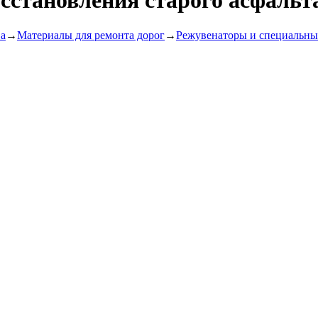
сстановления старого асфальт
ва
→
Материалы для ремонта дорог
→
Режувенаторы и специальны