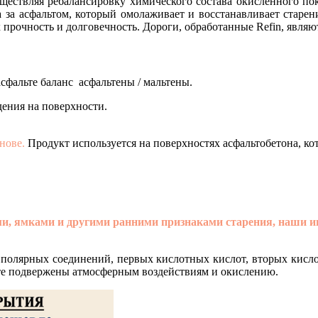
уществляя ребалансировку химического состава окисленного пок
да за асфальтом, который омолаживает и восстанавливает старе
прочность и долговечность. Дороги, обработанные Refin, явля
сфальте баланс асфальтены / мальтены.
дения на поверхности.
нове.
Продукт используется на поверхностях асфальтобетона, ко
ми, ямками и другими ранними признаками старения, наши 
,
полярных соединений, первых кислотных кислот, вторых кисл
те подвержены атмосферным воздействиям и окислению.