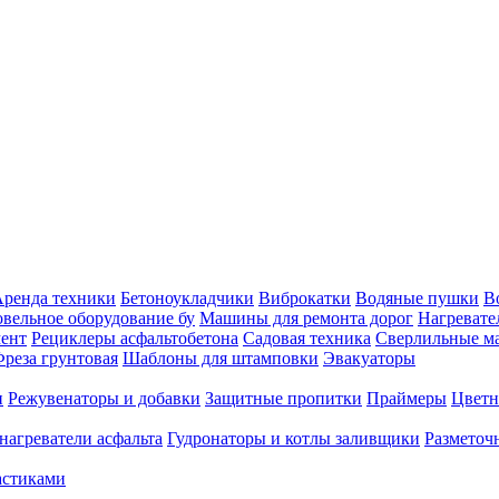
ренда техники
Бетоноукладчики
Виброкатки
Водяные пушки
В
вельное оборудование бу
Машины для ремонта дорог
Нагревате
ент
Рециклеры асфальтобетона
Садовая техника
Сверлильные 
реза грунтовая
Шаблоны для штамповки
Эвакуаторы
и
Режувенаторы и добавки
Защитные пропитки
Праймеры
Цветн
нагреватели асфальта
Гудронаторы и котлы заливщики
Размето
астиками