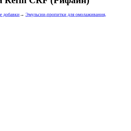
а Refin CRF (Рифайн)
е добавки
→
Эмульсии-пропитки для омолаживания,