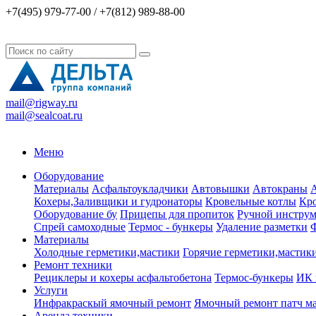
+7(495) 979-77-00 / +7(812) 989-88-00
mail@rigway.ru
mail@sealcoat.ru
Меню
Оборудование
Материалы
Асфальтоукладчики
Автовышки
Автокраны
А
Кохеры,Заливщики и гудронаторы
Кровельные котлы
Кро
Оборудование бу
Прицепы для пропиток
Ручной инструм
Спрей самоходные
Термос - бункеры
Удаление разметки
Ф
Материалы
Холодные герметики,мастики
Горячие герметики,мастик
Ремонт техники
Рециклеры и кохеры асфальтобетона
Термос-бункеры
ИК 
Услуги
Инфракраскый ямочный ремонт
Ямочный ремонт патч м
Аренда техники