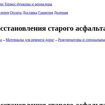
ели
Термос-бункеры и рециклеры
лерея
Оплата
Доставка
Гарантия
Дилерам
сстановления старого асфальт
ва
→
Материалы для ремонта дорог
→
Режувенаторы и специальны