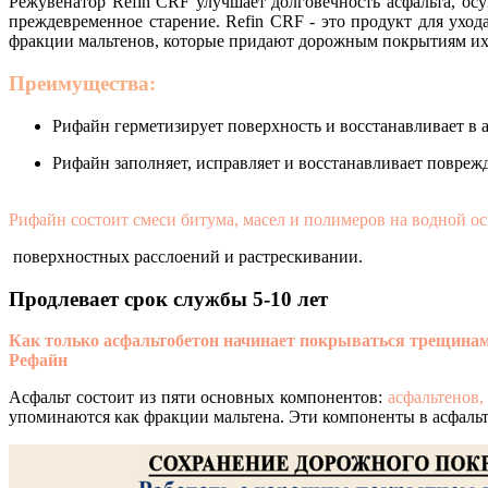
Режувенатор Refin CRF улучшает долговечность асфальта, ос
преждевременное старение. Refin CRF - это продукт для ухо
фракции мальтенов, которые придают дорожным покрытиям их 
Преимущества:
Рифайн герметизирует поверхность и восстанавливает в а
Рифайн заполняет, исправляет и восстанавливает повреж
Рифайн состоит смеси битума, масел и полимеров на водной ос
поверхностных расслоений и растрескивании.
Продлевает срок службы 5-10 лет
Как только асфальтобетон начинает покрываться трещина
Рефайн
Асфальт состоит из пяти основных компонентов:
асфальтенов
упоминаются как фракции мальтена. Эти компоненты в асфаль