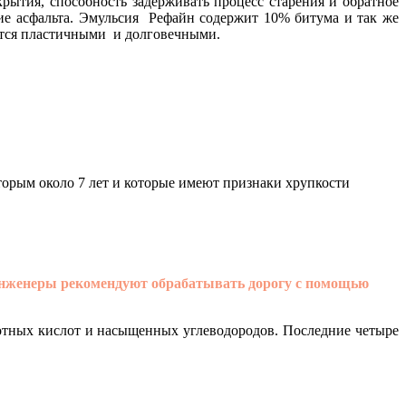
рытия, способность задерживать процесс старения и обратное
ние асфальта. Эмульсия Рефайн содержит 10% битума и так же
ются пластичными и долговечными.
торым около 7 лет и которые имеют признаки хрупкости
инженеры рекомендуют обрабатывать дорогу с помощью
отных кислот и насыщенных углеводородов. Последние четыре