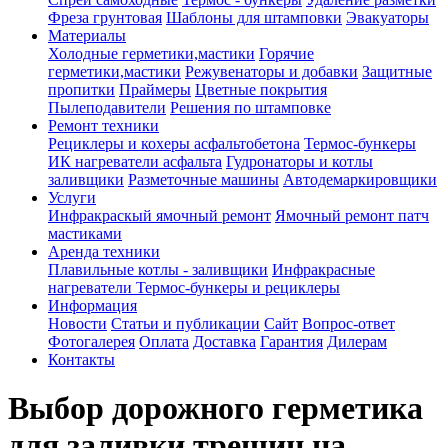
Фреза грунтовая
Шаблоны для штамповки
Эвакуаторы
Материалы
Холодные герметики,мастики
Горячие
герметики,мастики
Режувенаторы и добавки
Защитные
пропитки
Праймеры
Цветные покрытия
Пылеподавители
Решения по штамповке
Ремонт техники
Рециклеры и кохеры асфальтобетона
Термос-бункеры
ИК нагреватели асфальта
Гудронаторы и котлы
заливщики
Разметочные машины
Автодемаркировщики
Услуги
Инфракраскый ямочный ремонт
Ямочный ремонт патч
мастиками
Аренда техники
Плавильные котлы - заливщики
Инфракрасные
нагреватели
Термос-бункеры и рециклеры
Информация
Новости
Статьи и публикации
Сайт
Вопрос-ответ
Фотогалерея
Оплата
Доставка
Гарантия
Дилерам
Контакты
Выбор дорожного герметика
для заливки трещин на