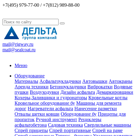
+7(495) 979-77-00 / +7(812) 989-88-00
mail@rigway.ru
mail@sealcoat.ru
Меню
Оборудование
Материалы
Асфальтоукладчики
Автовышки
Автокраны
Аренда техники
Бетоноукладчики
Виброкатки
Водяные
пушки
Воздуходувки
Дизайн асфальта
Демаркировщики
Кохеры,Заливщики и гудронаторы
Кровельные котлы
Кровельное оборудование бу
Машины для ремонта
дорог
Нагреватели асфальта
Нанесение разметки
Отвалы щетки ковши
Оборудование бу
Прицепы для
пропиток
Ручной инструмент
Рециклеры
асфальтобетона
Садовая техника
Сверлильные машины
Спрей прицепы
Спрей портативные
Спрей на раме
Спрей самоходные
Термос - бункеры
Удаление разметки