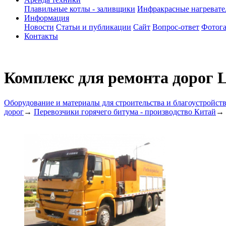
Плавильные котлы - заливщики
Инфракрасные нагреват
Информация
Новости
Статьи и публикации
Сайт
Вопрос-ответ
Фотога
Контакты
Комплекс для ремонта дорог
Оборудование и материалы для строительства и благоустройст
дорог
→
Перевозчики горячего битума - производство Китай
→