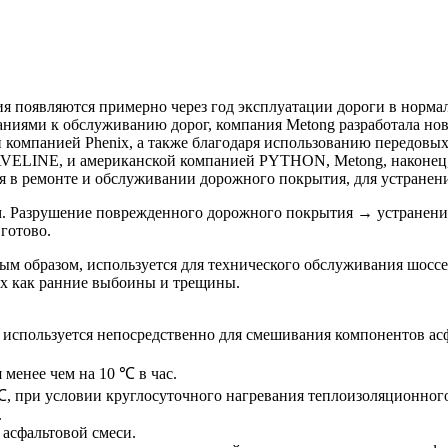
я появляются примерно через год эксплуатации дороги в норма
ваниями к обслуживанию дорог, компания Metong разработала н
компанией Phenix, а также благодаря использованию передовых 
LINE, и американской компанией PYTHON, Metong, наконец, р
в ремонте и обслуживании дорожного покрытия, для устранени
 Разрушение поврежденного дорожного покрытия → устранение
готово.
ным образом, используется для технического обслуживания шосс
ких как ранние выбоины и трещины.
используется непосредственно для смешивания компонентов асф
 менее чем на 10 ℃ в час.
 ℃, при условии круглосуточного нагревания теплоизоляционного
.
асфальтовой смеси.