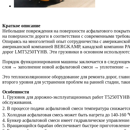
Краткое описание
Небольшие повреждения на поверхности асфальтового покрыти
на поверхности дороги в соответствии с современными требо
Опираясь на многолетний опыт сотрудничества с американской 
американской компанией BERGKAMP, канадской компании PAVE
дорог LMT5250TYHB. Эти грузовики в основном используются 
Порядок функционирования машины заключается в следующем.
слоя → заполнение новой асфальтовой смеси → уплотнение → 
Это теплоизоляционное оборудование для ремонта дорог, глав
второго уровня для устранения проблем на ранней стадии, та
Особенности
1. Грузовик для дорожно-эксплуатационных работ T5250TYHB 
обслуживания.
2. В процессе подачи асфальтовой смеси температура снижается
3. Холодная асфальтовая смесь может быть нагрета до 140-160
4. Бункер асфальтовой смеси имеет гидравлическое управление
5. Вращающийся барабан обеспечивает быстрое приготовление 