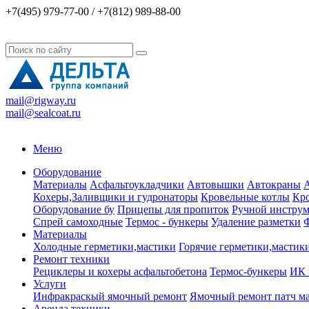
+7(495) 979-77-00 / +7(812) 989-88-00
mail@rigway.ru
mail@sealcoat.ru
Меню
Оборудование
Материалы
Асфальтоукладчики
Автовышки
Автокраны
А
Кохеры,Заливщики и гудронаторы
Кровельные котлы
Кро
Оборудование бу
Прицепы для пропиток
Ручной инструм
Спрей самоходные
Термос - бункеры
Удаление разметки
Ф
Материалы
Холодные герметики,мастики
Горячие герметики,мастик
Ремонт техники
Рециклеры и кохеры асфальтобетона
Термос-бункеры
ИК 
Услуги
Инфракраскый ямочный ремонт
Ямочный ремонт патч м
Аренда техники