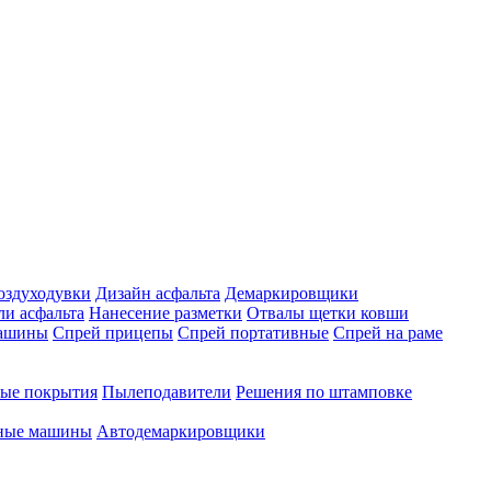
оздуходувки
Дизайн асфальта
Демаркировщики
ли асфальта
Нанесение разметки
Отвалы щетки ковши
машины
Спрей прицепы
Спрей портативные
Спрей на раме
ые покрытия
Пылеподавители
Решения по штамповке
чные машины
Автодемаркировщики