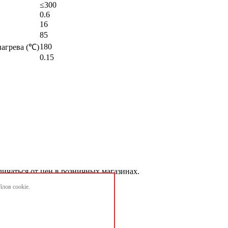
≤300
0.6
16
85
180
агрева (℃)
0.15
личаться от цен в розничных магазинах.
лов cookie.