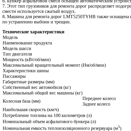
6. Бункер асфальтовой смеси оснащен автоматическим устройст
7. Этот тип грузовиков для ремонта дорог распределяет подог
смести используется сжатый воздух.
8. Машина для ремонта дорог LMT5250TYHB также оснащена п
по устранению выбоин и трещин.
Технические характеристики
Модель
Наименование продукта
Модель шасси
Тип двигателя
Мощность (кВт/об/мин)
Максимальный вращательный момент (Нм/об/мин)
Характеристики шины
Пассажиры
Габаритные размеры (мм)
Собственный вес автомобиля (кг)
Максимальный общий вес машины (кг)
Переднее колесо
Колесная база (мм)
Заднее колесо
Наибольшая скорость (км/ч)
Потребление топлива на 100 километров (л)
Номинальный объем асфальтового бункера (л)
3
Номинальная емкость теплоизоляционного резервуара (м
)