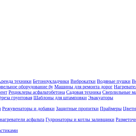
ренда техники
Бетоноукладчики
Виброкатки
Водяные пушки
В
вельное оборудование бу
Машины для ремонта дорог
Нагревате
ент
Рециклеры асфальтобетона
Садовая техника
Сверлильные 
реза грунтовая
Шаблоны для штамповки
Эвакуаторы
и
Режувенаторы и добавки
Защитные пропитки
Праймеры
Цветн
нагреватели асфальта
Гудронаторы и котлы заливщики
Размето
астиками