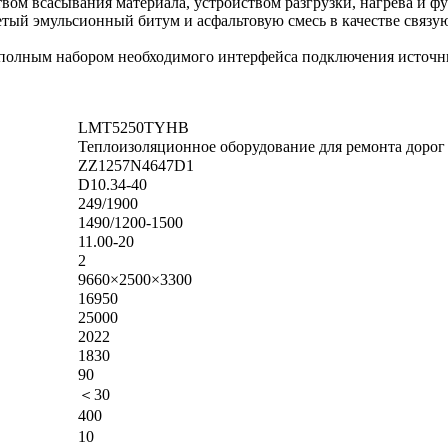
вом всасывания материала, устройством разгрузки, нагрева и ф
ретый эмульсионный битум и асфальтовую смесь в качестве связ
олным набором необходимого интерфейса подключения источни
LMT5250TYHB
Теплоизоляционное оборудование для ремонта дорог
ZZ1257N4647D1
D10.34-40
249/1900
1490/1200-1500
11.00-20
2
9660×2500×3300
16950
25000
2022
1830
90
＜30
400
10