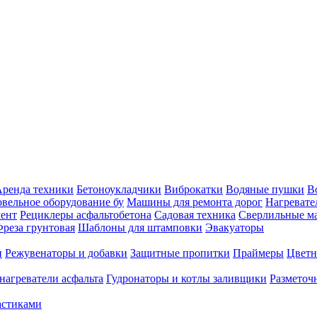
ренда техники
Бетоноукладчики
Виброкатки
Водяные пушки
В
вельное оборудование бу
Машины для ремонта дорог
Нагревате
ент
Рециклеры асфальтобетона
Садовая техника
Сверлильные 
реза грунтовая
Шаблоны для штамповки
Эвакуаторы
и
Режувенаторы и добавки
Защитные пропитки
Праймеры
Цветн
нагреватели асфальта
Гудронаторы и котлы заливщики
Размето
астиками