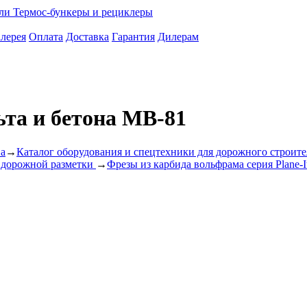
ели
Термос-бункеры и рециклеры
лерея
Оплата
Доставка
Гарантия
Дилерам
та и бетона MB-81
ва
→
Каталог оборудования и спецтехники для дорожного строите
 дорожной разметки
→
Фрезы из карбида вольфрама серия Plane-I