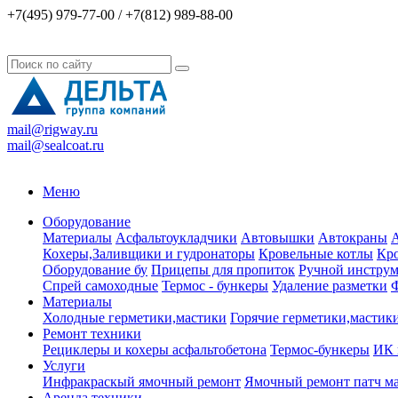
+7(495) 979-77-00 / +7(812) 989-88-00
mail@rigway.ru
mail@sealcoat.ru
Меню
Оборудование
Материалы
Асфальтоукладчики
Автовышки
Автокраны
А
Кохеры,Заливщики и гудронаторы
Кровельные котлы
Кро
Оборудование бу
Прицепы для пропиток
Ручной инструм
Спрей самоходные
Термос - бункеры
Удаление разметки
Ф
Материалы
Холодные герметики,мастики
Горячие герметики,мастик
Ремонт техники
Рециклеры и кохеры асфальтобетона
Термос-бункеры
ИК 
Услуги
Инфракраскый ямочный ремонт
Ямочный ремонт патч м
Аренда техники