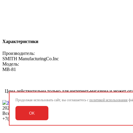
Характеристики
Производитель:
SMITH ManufacturingCo.Inc
Модель:
MB-81
Цена действительна только для интернет-магазина и может от
Продолжая использовать сайт, вы соглашаетесь с
политикой использования
фай
2026 ©
www.rigway.ru
Все права защищены
OK
+7(495) 979-77-00 / +7(812) 989-88-00