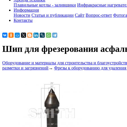
Плавильные котлы - заливщики
Инфракрасные нагреват
Информация
Новости
Статьи и публикации
Сайт
Вопрос-ответ
Фотога
Контакты
Шип для фрезерования асфаль
Оборудование и материалы для строительства и благоустройст
разметки и загрязнений
→
Фрезы к оборудованию для удаления