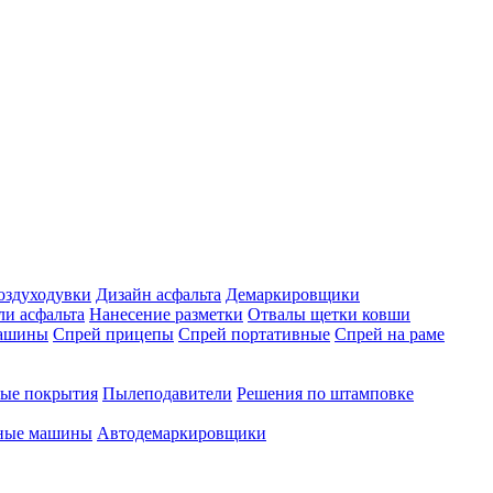
оздуходувки
Дизайн асфальта
Демаркировщики
ли асфальта
Нанесение разметки
Отвалы щетки ковши
машины
Спрей прицепы
Спрей портативные
Спрей на раме
ые покрытия
Пылеподавители
Решения по штамповке
чные машины
Автодемаркировщики