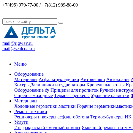
+7(495) 979-77-00 / +7(812) 989-88-00
mail@rigway.ru
mail@sealcoat.ru
Меню
Оборудование
Материалы
Асфальтоукладчики
Автовышки
Автокраны
А
Кохеры,Заливщики и гудронаторы
Кровельные котлы
Кро
Оборудование бу
Прицепы для пропиток
Ручной инструм
Спрей самоходные
Термос - бункеры
Удаление разметки
Ф
Материалы
Холодные герметики,мастики
Горячие герметики,мастик
Ремонт техники
Рециклеры и кохеры асфальтобетона
Термос-бункеры
ИК 
Услуги
Инфракраскый ямочный ремонт
Ямочный ремонт патч м
Аренда техники