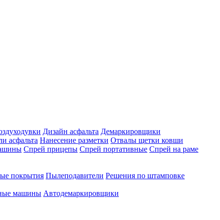
оздуходувки
Дизайн асфальта
Демаркировщики
ли асфальта
Нанесение разметки
Отвалы щетки ковши
машины
Спрей прицепы
Спрей портативные
Спрей на раме
ые покрытия
Пылеподавители
Решения по штамповке
чные машины
Автодемаркировщики