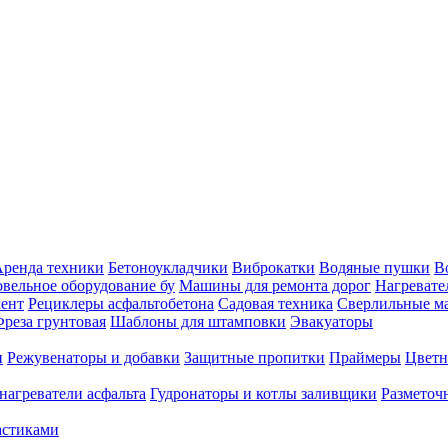
ренда техники
Бетоноукладчики
Виброкатки
Водяные пушки
В
вельное оборудование бу
Машины для ремонта дорог
Нагревате
ент
Рециклеры асфальтобетона
Садовая техника
Сверлильные 
реза грунтовая
Шаблоны для штамповки
Эвакуаторы
и
Режувенаторы и добавки
Защитные пропитки
Праймеры
Цветн
нагреватели асфальта
Гудронаторы и котлы заливщики
Размето
астиками