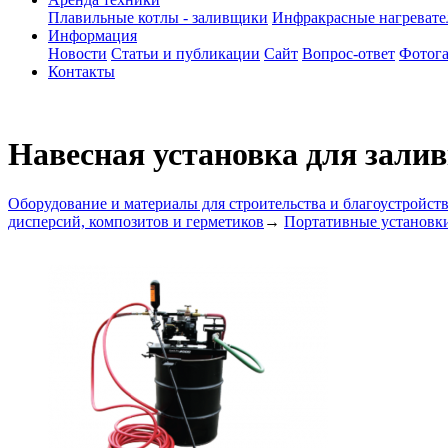
Плавильные котлы - заливщики
Инфракрасные нагреват
Информация
Новости
Статьи и публикации
Сайт
Вопрос-ответ
Фотога
Контакты
Навесная установка для зали
Оборудование и материалы для строительства и благоустройст
дисперсий, композитов и герметиков
→
Портативные установки