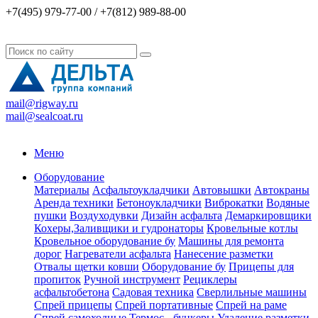
+7(495) 979-77-00 / +7(812) 989-88-00
mail@rigway.ru
mail@sealcoat.ru
Меню
Оборудование
Материалы
Асфальтоукладчики
Автовышки
Автокраны
Аренда техники
Бетоноукладчики
Виброкатки
Водяные
пушки
Воздуходувки
Дизайн асфальта
Демаркировщики
Кохеры,Заливщики и гудронаторы
Кровельные котлы
Кровельное оборудование бу
Машины для ремонта
дорог
Нагреватели асфальта
Нанесение разметки
Отвалы щетки ковши
Оборудование бу
Прицепы для
пропиток
Ручной инструмент
Рециклеры
асфальтобетона
Садовая техника
Сверлильные машины
Спрей прицепы
Спрей портативные
Спрей на раме
Спрей самоходные
Термос - бункеры
Удаление разметки