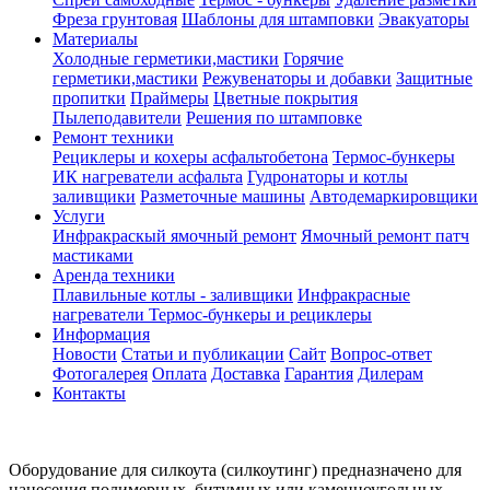
Фреза грунтовая
Шаблоны для штамповки
Эвакуаторы
Материалы
Холодные герметики,мастики
Горячие
герметики,мастики
Режувенаторы и добавки
Защитные
пропитки
Праймеры
Цветные покрытия
Пылеподавители
Решения по штамповке
Ремонт техники
Рециклеры и кохеры асфальтобетона
Термос-бункеры
ИК нагреватели асфальта
Гудронаторы и котлы
заливщики
Разметочные машины
Автодемаркировщики
Услуги
Инфракраскый ямочный ремонт
Ямочный ремонт патч
мастиками
Аренда техники
Плавильные котлы - заливщики
Инфракрасные
нагреватели
Термос-бункеры и рециклеры
Информация
Новости
Статьи и публикации
Сайт
Вопрос-ответ
Фотогалерея
Оплата
Доставка
Гарантия
Дилерам
Контакты
Оборудование для силкоута (силкоутинг) предназначено для
нанесения полимерных, битумных или каменноугольных