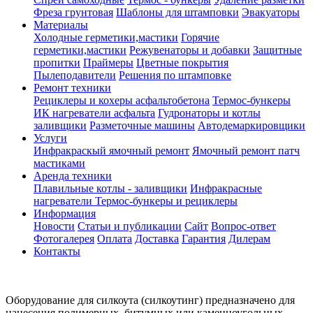
Фреза грунтовая
Шаблоны для штамповки
Эвакуаторы
Материалы
Холодные герметики,мастики
Горячие
герметики,мастики
Режувенаторы и добавки
Защитные
пропитки
Праймеры
Цветные покрытия
Пылеподавители
Решения по штамповке
Ремонт техники
Рециклеры и кохеры асфальтобетона
Термос-бункеры
ИК нагреватели асфальта
Гудронаторы и котлы
заливщики
Разметочные машины
Автодемаркировщики
Услуги
Инфракраскый ямочный ремонт
Ямочный ремонт патч
мастиками
Аренда техники
Плавильные котлы - заливщики
Инфракрасные
нагреватели
Термос-бункеры и рециклеры
Информация
Новости
Статьи и публикации
Сайт
Вопрос-ответ
Фотогалерея
Оплата
Доставка
Гарантия
Дилерам
Контакты
Оборудование для силкоута (силкоутинг) предназначено для
нанесения полимерных, битумных или каменноугольных