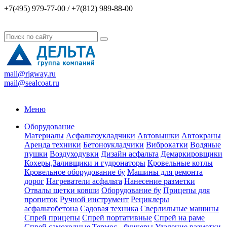
+7(495) 979-77-00 / +7(812) 989-88-00
mail@rigway.ru
mail@sealcoat.ru
Меню
Оборудование
Материалы
Асфальтоукладчики
Автовышки
Автокраны
Аренда техники
Бетоноукладчики
Виброкатки
Водяные
пушки
Воздуходувки
Дизайн асфальта
Демаркировщики
Кохеры,Заливщики и гудронаторы
Кровельные котлы
Кровельное оборудование бу
Машины для ремонта
дорог
Нагреватели асфальта
Нанесение разметки
Отвалы щетки ковши
Оборудование бу
Прицепы для
пропиток
Ручной инструмент
Рециклеры
асфальтобетона
Садовая техника
Сверлильные машины
Спрей прицепы
Спрей портативные
Спрей на раме
Спрей самоходные
Термос - бункеры
Удаление разметки