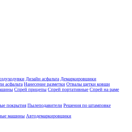
оздуходувки
Дизайн асфальта
Демаркировщики
ли асфальта
Нанесение разметки
Отвалы щетки ковши
машины
Спрей прицепы
Спрей портативные
Спрей на раме
ые покрытия
Пылеподавители
Решения по штамповке
чные машины
Автодемаркировщики