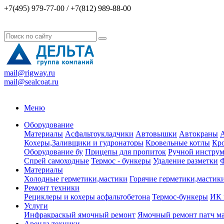
+7(495) 979-77-00 / +7(812) 989-88-00
mail@rigway.ru
mail@sealcoat.ru
Меню
Оборудование
Материалы
Асфальтоукладчики
Автовышки
Автокраны
А
Кохеры,Заливщики и гудронаторы
Кровельные котлы
Кро
Оборудование бу
Прицепы для пропиток
Ручной инструм
Спрей самоходные
Термос - бункеры
Удаление разметки
Ф
Материалы
Холодные герметики,мастики
Горячие герметики,мастик
Ремонт техники
Рециклеры и кохеры асфальтобетона
Термос-бункеры
ИК 
Услуги
Инфракраскый ямочный ремонт
Ямочный ремонт патч м
Аренда техники