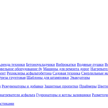
ренда техники
Бетоноукладчики
Виброкатки
Водяные пушки
В
вельное оборудование бу
Машины для ремонта дорог
Нагревате
ент
Рециклеры асфальтобетона
Садовая техника
Сверлильные 
реза грунтовая
Шаблоны для штамповки
Эвакуаторы
и
Режувенаторы и добавки
Защитные пропитки
Праймеры
Цветн
нагреватели асфальта
Гудронаторы и котлы заливщики
Размето
астиками