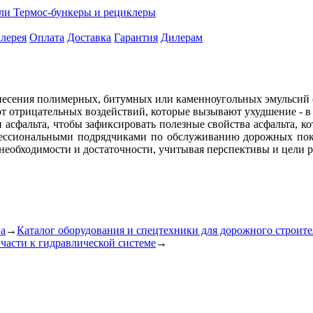
ели
Термос-бункеры и рециклеры
лерея
Оплата
Доставка
Гарантия
Дилерам
нанесения полимерных, битумных или каменноугольных эмульсий
т отрицательных воздействий, которые вызывают ухудшение - в 
 асфальта, чтобы зафиксировать полезные свойства асфальта, к
офессиональными подрядчиками по обслуживанию дорожных пок
необходимости и достаточности, учитывая перспективы и цели 
ва
→
Каталог оборудования и спецтехники для дорожного строите
 части к гидравлической системе
→