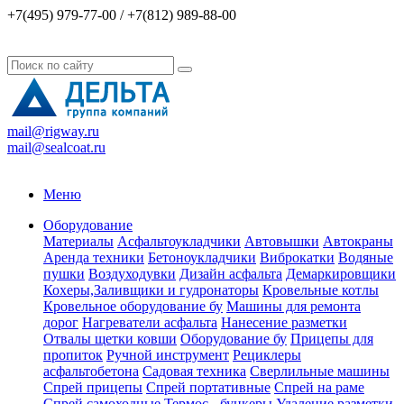
+7(495) 979-77-00 / +7(812) 989-88-00
mail@rigway.ru
mail@sealcoat.ru
Меню
Оборудование
Материалы
Асфальтоукладчики
Автовышки
Автокраны
Аренда техники
Бетоноукладчики
Виброкатки
Водяные
пушки
Воздуходувки
Дизайн асфальта
Демаркировщики
Кохеры,Заливщики и гудронаторы
Кровельные котлы
Кровельное оборудование бу
Машины для ремонта
дорог
Нагреватели асфальта
Нанесение разметки
Отвалы щетки ковши
Оборудование бу
Прицепы для
пропиток
Ручной инструмент
Рециклеры
асфальтобетона
Садовая техника
Сверлильные машины
Спрей прицепы
Спрей портативные
Спрей на раме
Спрей самоходные
Термос - бункеры
Удаление разметки