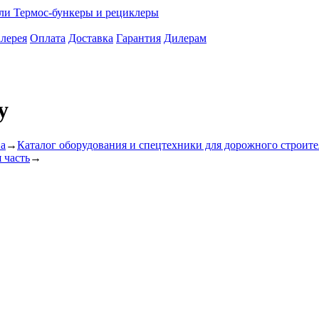
ели
Термос-бункеры и рециклеры
лерея
Оплата
Доставка
Гарантия
Дилерам
y
ва
→
Каталог оборудования и спецтехники для дорожного строите
 часть
→