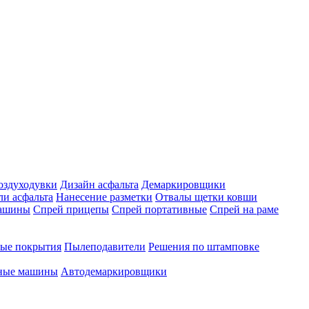
оздуходувки
Дизайн асфальта
Демаркировщики
ли асфальта
Нанесение разметки
Отвалы щетки ковши
машины
Спрей прицепы
Спрей портативные
Спрей на раме
ые покрытия
Пылеподавители
Решения по штамповке
чные машины
Автодемаркировщики