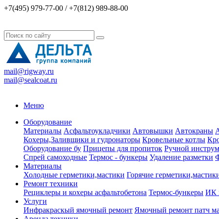
+7(495) 979-77-00 / +7(812) 989-88-00
mail@rigway.ru
mail@sealcoat.ru
Меню
Оборудование
Материалы
Асфальтоукладчики
Автовышки
Автокраны
А
Кохеры,Заливщики и гудронаторы
Кровельные котлы
Кро
Оборудование бу
Прицепы для пропиток
Ручной инструм
Спрей самоходные
Термос - бункеры
Удаление разметки
Ф
Материалы
Холодные герметики,мастики
Горячие герметики,мастик
Ремонт техники
Рециклеры и кохеры асфальтобетона
Термос-бункеры
ИК 
Услуги
Инфракраскый ямочный ремонт
Ямочный ремонт патч м
Аренда техники