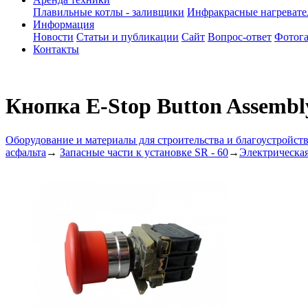
Плавильные котлы - заливщики
Инфракрасные нагреват
Информация
Новости
Статьи и публикации
Сайт
Вопрос-ответ
Фотога
Контакты
Кнопка E-Stop Button Assembl
Оборудование и материалы для строительства и благоустройст
асфальта
→
Запасные части к установке SR - 60
→
Электрическая