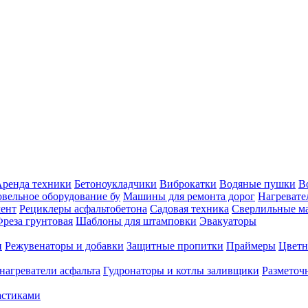
ренда техники
Бетоноукладчики
Виброкатки
Водяные пушки
В
вельное оборудование бу
Машины для ремонта дорог
Нагревате
ент
Рециклеры асфальтобетона
Садовая техника
Сверлильные 
реза грунтовая
Шаблоны для штамповки
Эвакуаторы
и
Режувенаторы и добавки
Защитные пропитки
Праймеры
Цветн
нагреватели асфальта
Гудронаторы и котлы заливщики
Размето
астиками