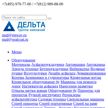
+7(495) 979-77-00 / +7(812) 989-88-00
mail@rigway.ru
mail@sealcoat.ru
Меню
Оборудование
Материалы
Асфальтоукладчики
Автовышки
Автокраны
Аренда техники
Бетоноукладчики
Виброкатки
Водяные
пушки
Воздуходувки
Дизайн асфальта
Демаркировщики
Кохеры,Заливщики и гудронаторы
Кровельные котлы
Кровельное оборудование бу
Машины для ремонта
дорог
Нагреватели асфальта
Нанесение разметки
Отвалы щетки ковши
Оборудование бу
Прицепы для
пропиток
Ручной инструмент
Рециклеры
асфальтобетона
Садовая техника
Сверлильные машины
Спрей прицепы
Спрей портативные
Спрей на раме
Спрей самоходные
Термос - бункеры
Удаление разметки