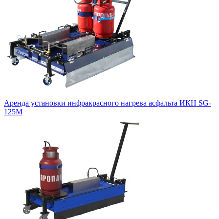
Аренда установки инфракрасного нагрева асфальта ИКН SG-
125М