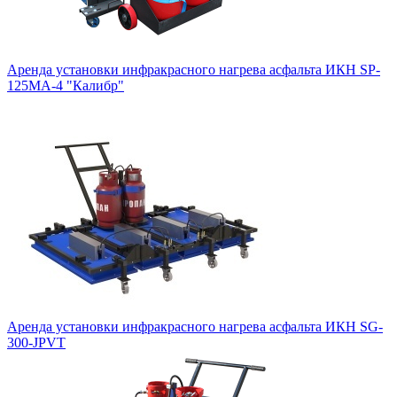
Аренда установки инфракрасного нагрева асфальта ИКН SP-
125МA-4 "Калибр"
Аренда установки инфракрасного нагрева асфальта ИКН SG-
300-JPVT