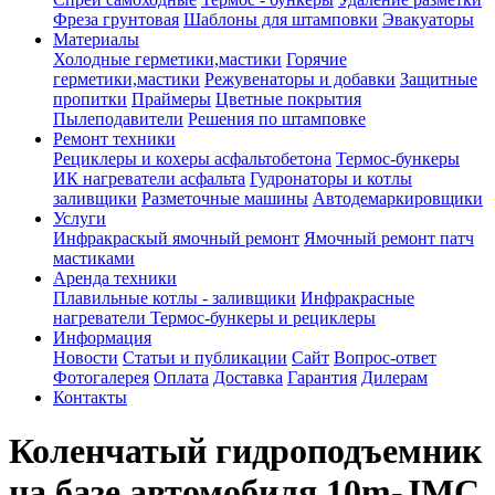
Фреза грунтовая
Шаблоны для штамповки
Эвакуаторы
Материалы
Холодные герметики,мастики
Горячие
герметики,мастики
Режувенаторы и добавки
Защитные
пропитки
Праймеры
Цветные покрытия
Пылеподавители
Решения по штамповке
Ремонт техники
Рециклеры и кохеры асфальтобетона
Термос-бункеры
ИК нагреватели асфальта
Гудронаторы и котлы
заливщики
Разметочные машины
Автодемаркировщики
Услуги
Инфракраскый ямочный ремонт
Ямочный ремонт патч
мастиками
Аренда техники
Плавильные котлы - заливщики
Инфракрасные
нагреватели
Термос-бункеры и рециклеры
Информация
Новости
Статьи и публикации
Сайт
Вопрос-ответ
Фотогалерея
Оплата
Доставка
Гарантия
Дилерам
Контакты
Коленчатый гидроподъемник
на базе автомобиля 10m-JMC