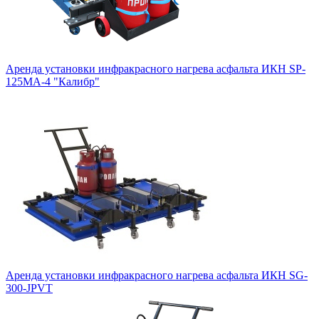
Аренда установки инфракрасного нагрева асфальта ИКН SP-
125МA-4 "Калибр"
Аренда установки инфракрасного нагрева асфальта ИКН SG-
300-JPVT