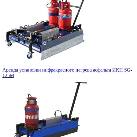
Аренда установки инфракрасного нагрева асфальта ИКН SG-
125М