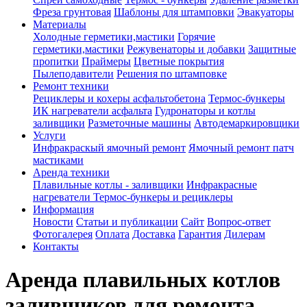
Фреза грунтовая
Шаблоны для штамповки
Эвакуаторы
Материалы
Холодные герметики,мастики
Горячие
герметики,мастики
Режувенаторы и добавки
Защитные
пропитки
Праймеры
Цветные покрытия
Пылеподавители
Решения по штамповке
Ремонт техники
Рециклеры и кохеры асфальтобетона
Термос-бункеры
ИК нагреватели асфальта
Гудронаторы и котлы
заливщики
Разметочные машины
Автодемаркировщики
Услуги
Инфракраскый ямочный ремонт
Ямочный ремонт патч
мастиками
Аренда техники
Плавильные котлы - заливщики
Инфракрасные
нагреватели
Термос-бункеры и рециклеры
Информация
Новости
Статьи и публикации
Сайт
Вопрос-ответ
Фотогалерея
Оплата
Доставка
Гарантия
Дилерам
Контакты
Аренда плавильных котлов
заливщиков для ремонта