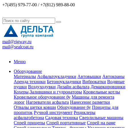
+7(495) 979-77-00 / +7(812) 989-88-00
mail@rigway.ru
mail@sealcoat.ru
Меню
Оборудование
Материалы
Асфальтоукладчики
Автовышки
Автокраны
Аренда техники
Бетоноукладчики
Виброкатки
Водяные
пушки
Воздуходувки
Дизайн асфальта
Демаркировщики
Кохеры,Заливщики и гудронаторы
Кровельные котлы
Кровельное оборудование бу
Машины для ремонта
дорог
Нагреватели асфальта
Нанесение разметки
Отвалы щетки ковши
Оборудование бу
Прицепы для
пропиток
Ручной инструмент
Рециклеры
асфальтобетона
Садовая техника
Сверлильные машины
Спрей прицепы
Спрей портативные
Спрей на раме
Спрей самоходные
Термос - бункеры
Удаление разметки