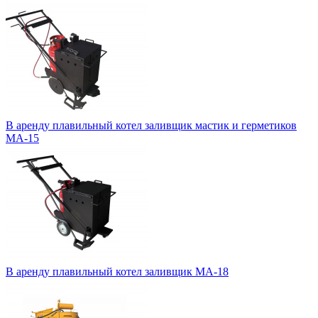
В аренду плавильный котел заливщик мастик и герметиков
МА-15
В аренду плавильный котел заливщик МА-18